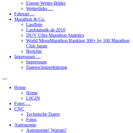
Eigene Wetter-Bilder
Wetterlinks …
Fahrrad …
Marathon & Co.
Laufliste
Laufstatistik ab 2010
DUV Ultra Marathon Statistics
World MegaMarathon Ranking 300+ by 100 Marathon
Club Japan
Berichte
Impressum …
Impressum
Datenschutzerklärung
Toggle
search
Home
field
Home
L​0​​GIN
Fotos …
CNC
Technische Daten
Fotos
Astronomie
Astronomie! Warum?