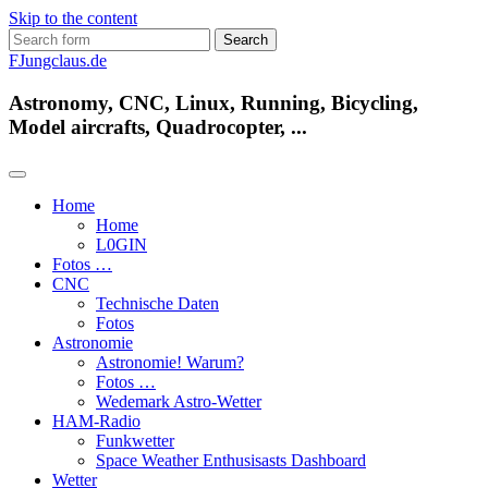
Skip to the content
Search
for:
FJungclaus.de
Astronomy, CNC, Linux, Running, Bicycling,
Model aircrafts, Quadrocopter, ...
Home
Home
L​0​​GIN
Fotos …
CNC
Technische Daten
Fotos
Astronomie
Astronomie! Warum?
Fotos …
Wedemark Astro-Wetter
HAM-Radio
Funkwetter
Space Weather Enthusisasts Dashboard
Wetter