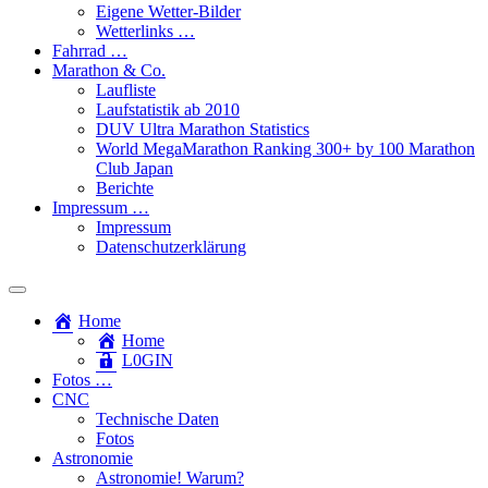
Eigene Wetter-Bilder
Wetterlinks …
Fahrrad …
Marathon & Co.
Laufliste
Laufstatistik ab 2010
DUV Ultra Marathon Statistics
World MegaMarathon Ranking 300+ by 100 Marathon
Club Japan
Berichte
Impressum …
Impressum
Datenschutzerklärung
Toggle
search
Home
field
Home
L​0​​GIN
Fotos …
CNC
Technische Daten
Fotos
Astronomie
Astronomie! Warum?