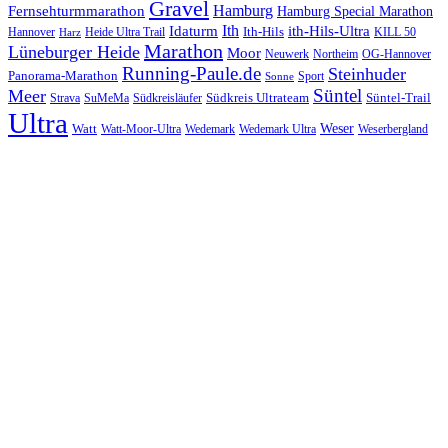
Gravel
Hamburg
Fernsehturmmarathon
Hamburg Special Marathon
Ith
Idaturm
ith-Hils-Ultra
Ith-Hils
Hannover
Heide Ultra Trail
KILL 50
Harz
Marathon
Lüneburger Heide
Moor
Neuwerk
Northeim
OG-Hannover
Running-Paule.de
Steinhuder
Panorama-Marathon
Sport
Sonne
Süntel
Meer
Südkreis Ultrateam
Süntel-Trail
SuMeMa
Südkreisläufer
Strava
Ultra
Watt
Weser
Wedemark
Watt-Moor-Ultra
Wedemark Ultra
Weserbergland