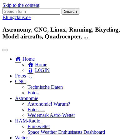
Skip to the content
Search
for:
FJungclaus.de
Astronomy, CNC, Linux, Running, Bicycling,
Model aircrafts, Quadrocopter, ...
Home
Home
L​0​​GIN
Fotos …
CNC
Technische Daten
Fotos
Astronomie
Astronomie! Warum?
Fotos …
Wedemark Astro-Wetter
HAM-Radio
Funkwetter
Space Weather Enthusisasts Dashboard
Wetter