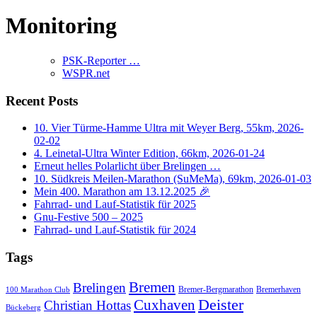
Monitoring
PSK-Reporter …
WSPR.net
Recent Posts
10. Vier Türme-Hamme Ultra mit Weyer Berg, 55km, 2026-
02-02
4. Leinetal-Ultra Winter Edition, 66km, 2026-01-24
Erneut helles Polarlicht über Brelingen …
10. Südkreis Meilen-Marathon (SuMeMa), 69km, 2026-01-03
Mein 400. Marathon am 13.12.2025 🎉
Fahrrad- und Lauf-Statistik für 2025
Gnu-Festive 500 – 2025
Fahrrad- und Lauf-Statistik für 2024
Tags
Bremen
Brelingen
Bremer-Bergmarathon
Bremerhaven
100 Marathon Club
Cuxhaven
Deister
Christian Hottas
Bückeberg