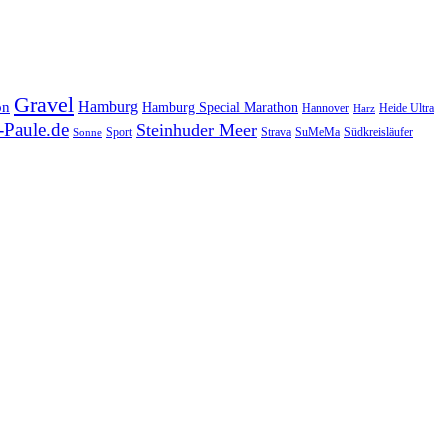
Gravel
Hamburg
on
Hamburg Special Marathon
Hannover
Heide Ultra
Harz
Paule.de
Steinhuder Meer
SuMeMa
Südkreisläufer
Sport
Strava
Sonne