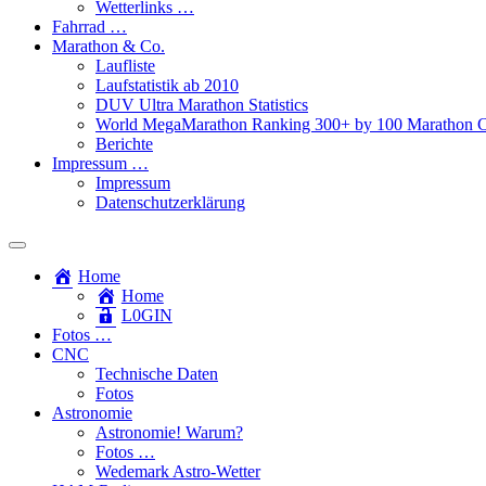
Wetterlinks …
Fahrrad …
Marathon & Co.
Laufliste
Laufstatistik ab 2010
DUV Ultra Marathon Statistics
World MegaMarathon Ranking 300+ by 100 Marathon C
Berichte
Impressum …
Impressum
Datenschutzerklärung
Toggle
search
Home
field
Home
L​0​​GIN
Fotos …
CNC
Technische Daten
Fotos
Astronomie
Astronomie! Warum?
Fotos …
Wedemark Astro-Wetter