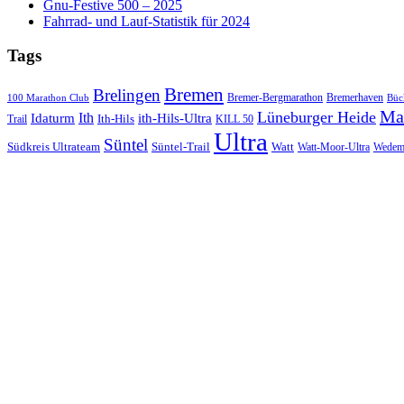
Gnu-Festive 500 – 2025
Fahrrad- und Lauf-Statistik für 2024
Tags
Bremen
Brelingen
Bremer-Bergmarathon
Bremerhaven
100 Marathon Club
Büc
Ma
Lüneburger Heide
Ith
Idaturm
ith-Hils-Ultra
Ith-Hils
Trail
KILL 50
Ultra
Süntel
Südkreis Ultrateam
Süntel-Trail
Watt
Wedem
Watt-Moor-Ultra