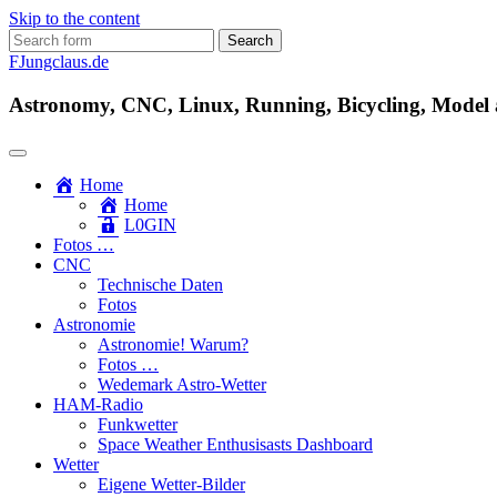
Skip to the content
Search
for:
FJungclaus.de
Astronomy, CNC, Linux, Running, Bicycling, Model ai
Home
Home
L​0​​GIN
Fotos …
CNC
Technische Daten
Fotos
Astronomie
Astronomie! Warum?
Fotos …
Wedemark Astro-Wetter
HAM-Radio
Funkwetter
Space Weather Enthusisasts Dashboard
Wetter
Eigene Wetter-Bilder