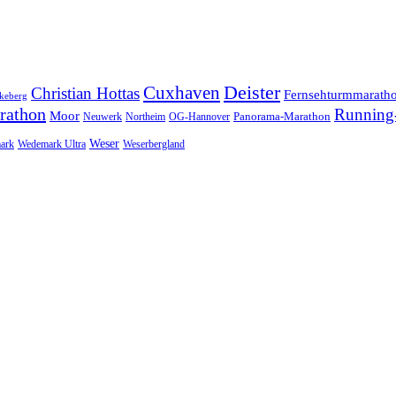
Cuxhaven
Deister
Christian Hottas
Fernsehturmmarath
keberg
rathon
Running-
Moor
Panorama-Marathon
Neuwerk
Northeim
OG-Hannover
Weser
ark
Wedemark Ultra
Weserbergland