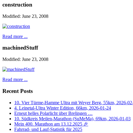
construction
Modified: June 23, 2008
Read more ...
machinedStuff
Modified: June 23, 2008
Read more ...
Recent Posts
10. Vier Türme-Hamme Ultra mit Weyer Berg, 55km, 2026-02
4. Leinetal-Ultra Winter Edition, 66km, 2026-01-24
Erneut helles Polarlicht über Brelingen …
10. Südkreis Meilen-Marathon (SuMeMa), 69km, 2026-01-03
Mein 400. Marathon am 13.12.2025 🎉
Fahrrad- und Lauf-Statistik für 2025