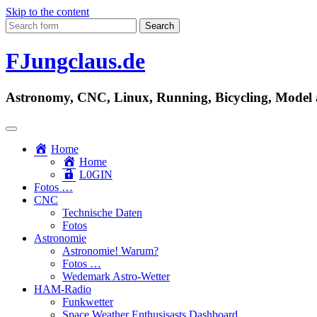
Skip to the content
Search
for:
FJungclaus.de
Astronomy, CNC, Linux, Running, Bicycling, Model ai
Home
Home
L​0​​GIN
Fotos …
CNC
Technische Daten
Fotos
Astronomie
Astronomie! Warum?
Fotos …
Wedemark Astro-Wetter
HAM-Radio
Funkwetter
Space Weather Enthusisasts Dashboard