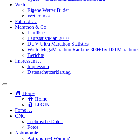
Wetter
Eigene Wetter-Bilder
Wetterlinks …
Fahrrad …
Marathon & Co.
Laufliste
Laufstatistik ab 2010
DUV Ultra Marathon Statistics
World MegaMarathon Ranking 300+ by 100 Marathon C
Berichte
Impressum …
Impressum
Datenschutzerklärung
Toggle
search
Home
field
Home
L​0​​GIN
Fotos …
CNC
Technische Daten
Fotos
Astronomie
Astronomie! Warum?