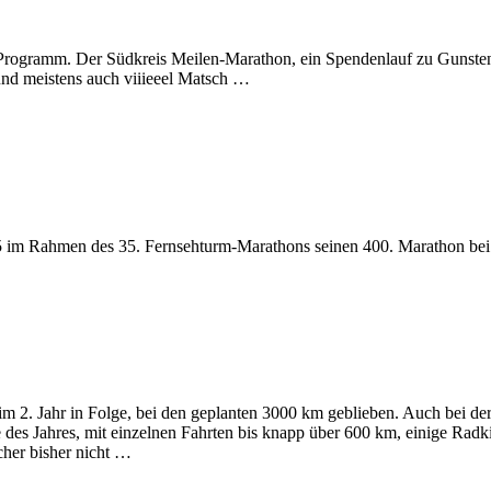
Programm. Der Südkreis Meilen-Marathon, ein Spendenlauf zu Gunsten 
und meistens auch viiieeel Matsch …
5 im Rahmen des 35. Fernsehturm-Marathons seinen 400. Marathon bei 
, im 2. Jahr in Folge, bei den geplanten 3000 km geblieben. Auch bei de
e des Jahres, mit einzelnen Fahrten bis knapp über 600 km, einige Radki
cher bisher nicht …