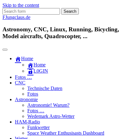
Skip to the content
Search
for:
FJungclaus.de
Astronomy, CNC, Linux, Running, Bicycling,
Model aircrafts, Quadrocopter, ...
Home
Home
L​0​​GIN
Fotos …
CNC
Technische Daten
Fotos
Astronomie
Astronomie! Warum?
Fotos …
Wedemark Astro-Wetter
HAM-Radio
Funkwetter
Space Weather Enthusisasts Dashboard
Wetter