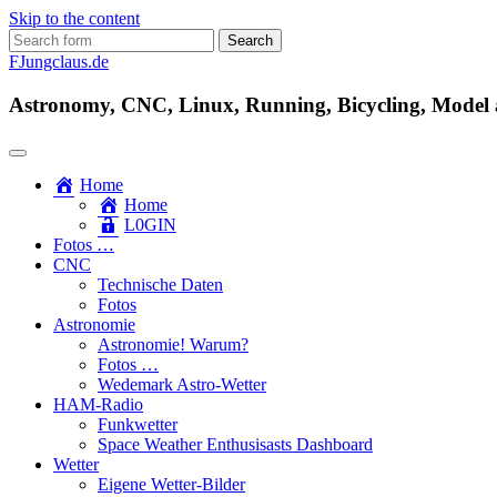
Skip to the content
Search
for:
FJungclaus.de
Astronomy, CNC, Linux, Running, Bicycling, Model ai
Home
Home
L​0​​GIN
Fotos …
CNC
Technische Daten
Fotos
Astronomie
Astronomie! Warum?
Fotos …
Wedemark Astro-Wetter
HAM-Radio
Funkwetter
Space Weather Enthusisasts Dashboard
Wetter
Eigene Wetter-Bilder