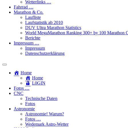
Wetterlinks …
Fahrrad …
Marathon & Co.
Laufliste
Laufstatistik ab 2010
DUV Ultra Marathon Statistics
World MegaMarathon Ranking 300+ by 100 Marathon C
Berichte
Impressum …
Impressum
Datenschutzerklärung
Toggle
search
Home
field
Home
L​0​​GIN
Fotos …
CNC
Technische Daten
Fotos
Astronomie
Astronomie! Warum?
Fotos …
Wedemark Astro-Wetter