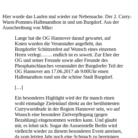
Hier wurde das Laufen mal wieder zur Nebensache. Der 2. Curry-
Wurst-Pommes-Halbmarathon in und um Burgdorf. Aus der
Ausschreibung von Mike:
Lange hat die OG Hannover darauf gewartet, auf
Knien wurden die Veranstalter angefleht, das
Burgdorfer Schützenfest auf Wunsch eines einzenen
Herrn verlegt……. endlich ist es soweit. Zur Ehre der
OG und seiner Freunde sowie aller Freunde des
Phosphatschlauches veranstaltet der Burgdorfer Teil der
OG Hannover am 17.06.2017 ab 9:00Uhr einen
Halbmarathon rund um die schöne Stadt Burgdorf.
[…]
Ein besonderes Highlight wird der für manch einen
wohl einmalige Zieleinlauf direkt an der berühmtesten
Currywurstbude in der Region Hannover sein, wo auf
Wunsch eine besondere Zielverpflegung (gegen
Bezahlung) eingenommen werden kann. Und glaubt
mir, es lohnt sich. Sogar die Aussenstelle Berlin wird
vielleicht wieder zu diesem besonderen Event anreisen,
da vom letzten Jahr noch eine Schmach zu bereinigen