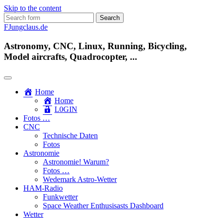
Skip to the content
Search
for:
FJungclaus.de
Astronomy, CNC, Linux, Running, Bicycling,
Model aircrafts, Quadrocopter, ...
Home
Home
L​0​​GIN
Fotos …
CNC
Technische Daten
Fotos
Astronomie
Astronomie! Warum?
Fotos …
Wedemark Astro-Wetter
HAM-Radio
Funkwetter
Space Weather Enthusisasts Dashboard
Wetter