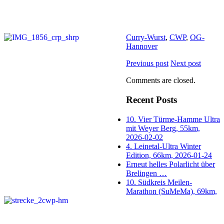
Curry-Wurst
,
CWP
,
OG-
Hannover
Previous post
Next post
Comments are closed.
Recent Posts
10. Vier Türme-Hamme Ultra
mit Weyer Berg, 55km,
2026-02-02
4. Leinetal-Ultra Winter
Edition, 66km, 2026-01-24
Erneut helles Polarlicht über
Brelingen …
10. Südkreis Meilen-
Marathon (SuMeMa), 69km,