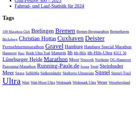
Gnu-Festive 500 – 2025
Fahrrad- und Lauf-Statistik für 2024
Tags
Bremen
Brelingen
Bremer-Bergmarathon
Bremerhaven
100 Marathon Club
Cuxhaven
Deister
Christian Hottas
Bückeberg
Gravel
Hamburg
Fernsehturmmarathon
Hamburg Special Marathon
Ith
Idaturm
ith-Hils-Ultra
Ith-Hils
Hannover
Heide Ultra Trail
KILL 50
Harz
Marathon
Lüneburger Heide
Moor
Neuwerk
Northeim
OG-Hannover
Running-Paule.de
Steinhuder
Panorama-Marathon
Sport
Sonne
Süntel
Meer
Südkreis Ultrateam
Süntel-Trail
SuMeMa
Südkreisläufer
Strava
Ultra
Watt
Weser
Wedemark
Watt-Moor-Ultra
Wedemark Ultra
Weserbergland