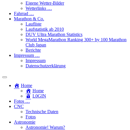
Eigene Wetter-Bilder
Wetterlinks …
Fahrrad …
Marathon & Co.
Laufliste
Laufstatistik ab 2010
DUV Ultra Marathon Statistics
World MegaMarathon Ranking 300+ by 100 Marathon
Club Japan
Berichte
Impressum …
Impressum
Datenschutzerklärung
Toggle
search
Home
field
Home
L​0​​GIN
Fotos …
CNC
Technische Daten
Fotos
Astronomie
Astronomie! Warum?