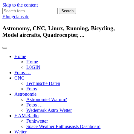
Skip to the content
Search
for:
FJungclaus.de
Astronomy, CNC, Linux, Running, Bicycling,
Model aircrafts, Quadrocopter, ...
Home
Home
L​0​​GIN
Fotos …
CNC
Technische Daten
Fotos
Astronomie
Astronomie! Warum?
Fotos …
Wedemark Astro-Wetter
HAM-Radio
Funkwetter
Space Weather Enthusisasts Dashboard
Wetter