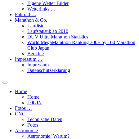
Eigene Wetter-Bilder
Wetterlinks …
Fahrrad …
Marathon & Co.
Laufliste
Laufstatistik ab 2010
DUV Ultra Marathon Statistics
World MegaMarathon Ranking 300+ by 100 Marathon
Club Japan
Berichte
Impressum …
Impressum
Datenschutzerklärung
Toggle
search
Home
field
Home
L​0​​GIN
Fotos …
CNC
Technische Daten
Fotos
Astronomie
Astronomie! Warum?