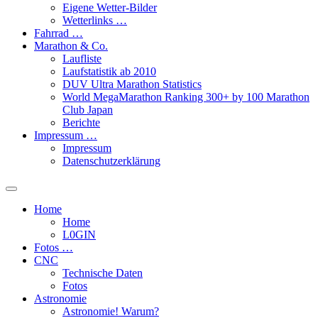
Eigene Wetter-Bilder
Wetterlinks …
Fahrrad …
Marathon & Co.
Laufliste
Laufstatistik ab 2010
DUV Ultra Marathon Statistics
World MegaMarathon Ranking 300+ by 100 Marathon
Club Japan
Berichte
Impressum …
Impressum
Datenschutzerklärung
Toggle
search
Home
field
Home
L​0​​GIN
Fotos …
CNC
Technische Daten
Fotos
Astronomie
Astronomie! Warum?