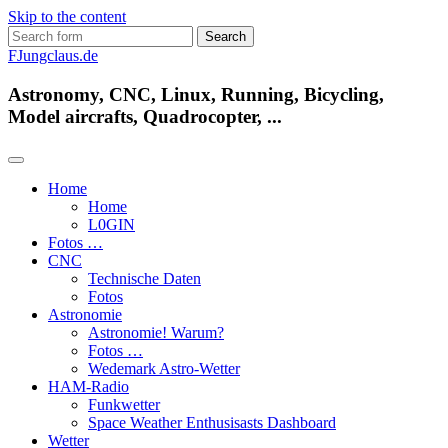
Skip to the content
Search
for:
FJungclaus.de
Astronomy, CNC, Linux, Running, Bicycling,
Model aircrafts, Quadrocopter, ...
Home
Home
L​0​​GIN
Fotos …
CNC
Technische Daten
Fotos
Astronomie
Astronomie! Warum?
Fotos …
Wedemark Astro-Wetter
HAM-Radio
Funkwetter
Space Weather Enthusisasts Dashboard
Wetter