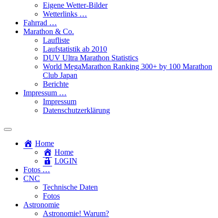
Eigene Wetter-Bilder
Wetterlinks …
Fahrrad …
Marathon & Co.
Laufliste
Laufstatistik ab 2010
DUV Ultra Marathon Statistics
World MegaMarathon Ranking 300+ by 100 Marathon
Club Japan
Berichte
Impressum …
Impressum
Datenschutzerklärung
Toggle
search
Home
field
Home
L​0​​GIN
Fotos …
CNC
Technische Daten
Fotos
Astronomie
Astronomie! Warum?