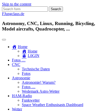
Skip to the content
Search
for:
FJungclaus.de
Astronomy, CNC, Linux, Running, Bicycling,
Model aircrafts, Quadrocopter, ...
Home
Home
L​0​​GIN
Fotos …
CNC
Technische Daten
Fotos
Astronomie
Astronomie! Warum?
Fotos …
Wedemark Astro-Wetter
HAM-Radio
Funkwetter
Space Weather Enthusisasts Dashboard
Wetter