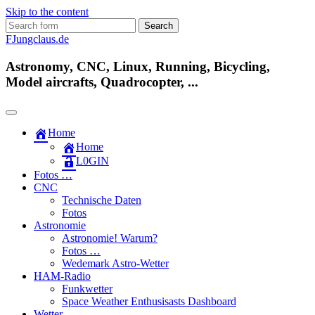
Skip to the content
Search
for:
FJungclaus.de
Astronomy, CNC, Linux, Running, Bicycling,
Model aircrafts, Quadrocopter, ...
Home
Home
L​0​​GIN
Fotos …
CNC
Technische Daten
Fotos
Astronomie
Astronomie! Warum?
Fotos …
Wedemark Astro-Wetter
HAM-Radio
Funkwetter
Space Weather Enthusisasts Dashboard
Wetter