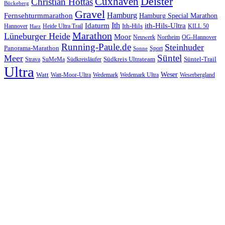
Cuxhaven
Deister
Christian Hottas
Bückeberg
Gravel
Hamburg
Fernsehturmmarathon
Hamburg Special Marathon
Ith
Idaturm
ith-Hils-Ultra
Ith-Hils
Hannover
Heide Ultra Trail
KILL 50
Harz
Marathon
Lüneburger Heide
Moor
Neuwerk
Northeim
OG-Hannover
Running-Paule.de
Steinhuder
Panorama-Marathon
Sport
Sonne
Süntel
Meer
Südkreis Ultrateam
Süntel-Trail
SuMeMa
Südkreisläufer
Strava
Ultra
Watt
Weser
Wedemark
Watt-Moor-Ultra
Wedemark Ultra
Weserbergland