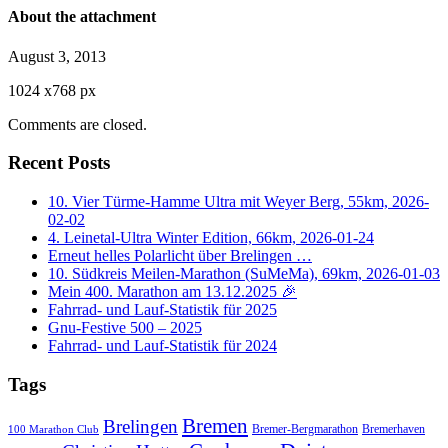
About the attachment
August 3, 2013
1024
x
768 px
Comments are closed.
Recent Posts
10. Vier Türme-Hamme Ultra mit Weyer Berg, 55km, 2026-
02-02
4. Leinetal-Ultra Winter Edition, 66km, 2026-01-24
Erneut helles Polarlicht über Brelingen …
10. Südkreis Meilen-Marathon (SuMeMa), 69km, 2026-01-03
Mein 400. Marathon am 13.12.2025 🎉
Fahrrad- und Lauf-Statistik für 2025
Gnu-Festive 500 – 2025
Fahrrad- und Lauf-Statistik für 2024
Tags
Bremen
Brelingen
Bremer-Bergmarathon
Bremerhaven
100 Marathon Club