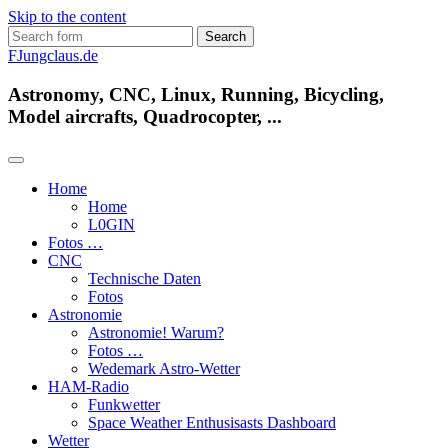
Skip to the content
Search
for:
FJungclaus.de
Astronomy, CNC, Linux, Running, Bicycling,
Model aircrafts, Quadrocopter, ...
Home
Home
L​0​​GIN
Fotos …
CNC
Technische Daten
Fotos
Astronomie
Astronomie! Warum?
Fotos …
Wedemark Astro-Wetter
HAM-Radio
Funkwetter
Space Weather Enthusisasts Dashboard
Wetter