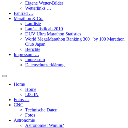
Eigene Wetter-Bilder
Wetterlinks …
Fahrrad …
Marathon & Co.
Laufliste
Laufstatistik ab 2010
DUV Ultra Marathon Statistics
World MegaMarathon Ranking 300+ by 100 Marathon
Club Japan
Berichte
Impressum …
Impressum
Datenschutzerklärung
Toggle
search
Home
field
Home
L​0​​GIN
Fotos …
CNC
Technische Daten
Fotos
Astronomie
Astronomie! Warum?