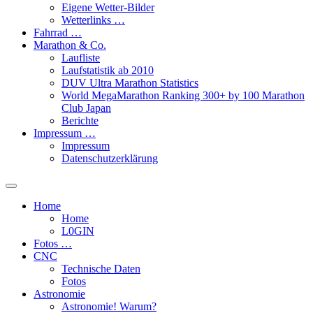
Eigene Wetter-Bilder
Wetterlinks …
Fahrrad …
Marathon & Co.
Laufliste
Laufstatistik ab 2010
DUV Ultra Marathon Statistics
World MegaMarathon Ranking 300+ by 100 Marathon
Club Japan
Berichte
Impressum …
Impressum
Datenschutzerklärung
Toggle
search
Home
field
Home
L​0​​GIN
Fotos …
CNC
Technische Daten
Fotos
Astronomie
Astronomie! Warum?