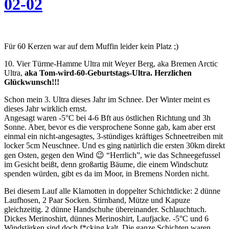
02-02
Für 60 Kerzen war auf dem Muffin leider kein Platz ;)
10. Vier Türme-Hamme Ultra mit Weyer Berg, aka Bremen Arctic
Ultra,
aka Tom-wird-60-Geburtstags-Ultra. Herzlichen
Glückwunsch!!!
Schon mein 3. Ultra dieses Jahr im Schnee. Der Winter meint es
dieses Jahr wirklich ernst.
Angesagt waren -5°C bei 4-6 Bft aus östlichen Richtung und 3h
Sonne. Aber, bevor es die versprochene Sonne gab, kam aber erst
einmal ein nicht-angesagtes, 3-stündiges kräftiges Schneetreiben mit
locker 5cm Neuschnee. Und es ging natürlich die ersten 30km direkt
gen Osten, gegen den Wind 😉 “Herrlich”, wie das Schneegefussel
im Gesicht beißt, denn großartig Bäume, die einem Windschutz
spenden würden, gibt es da im Moor, in Bremens Norden nicht.
Bei diesem Lauf alle Klamotten in doppelter Schichtdicke: 2 dünne
Laufhosen, 2 Paar Socken. Stirnband, Mütze und Kapuze
gleichzeitig. 2 dünne Handschuhe übereinander. Schlauchtuch.
Dickes Merinoshirt, dünnes Merinoshirt, Laufjacke. -5°C und 6
Windstärken sind doch f*cking kalt. Die ganze Schichten waren