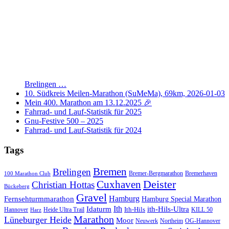
Brelingen …
10. Südkreis Meilen-Marathon (SuMeMa), 69km, 2026-01-03
Mein 400. Marathon am 13.12.2025 🎉
Fahrrad- und Lauf-Statistik für 2025
Gnu-Festive 500 – 2025
Fahrrad- und Lauf-Statistik für 2024
Tags
Bremen
Brelingen
Bremer-Bergmarathon
Bremerhaven
100 Marathon Club
Cuxhaven
Deister
Christian Hottas
Bückeberg
Gravel
Hamburg
Fernsehturmmarathon
Hamburg Special Marathon
Ith
Idaturm
ith-Hils-Ultra
Ith-Hils
Hannover
Heide Ultra Trail
KILL 50
Harz
Marathon
Lüneburger Heide
Moor
Neuwerk
Northeim
OG-Hannover