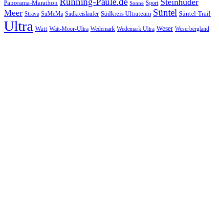
Running-Paule.de
Steinhuder
Panorama-Marathon
Sport
Sonne
Süntel
Meer
Südkreis Ultrateam
Süntel-Trail
SuMeMa
Südkreisläufer
Strava
Ultra
Watt
Weser
Wedemark
Watt-Moor-Ultra
Wedemark Ultra
Weserbergland