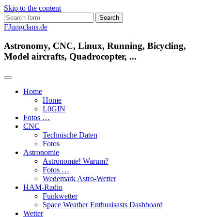
Skip to the content
Search
for:
FJungclaus.de
Astronomy, CNC, Linux, Running, Bicycling,
Model aircrafts, Quadrocopter, ...
Home
Home
L​0​​GIN
Fotos …
CNC
Technische Daten
Fotos
Astronomie
Astronomie! Warum?
Fotos …
Wedemark Astro-Wetter
HAM-Radio
Funkwetter
Space Weather Enthusisasts Dashboard
Wetter