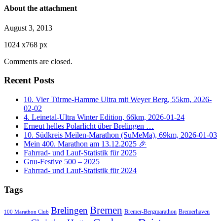
About the attachment
August 3, 2013
1024
x
768 px
Comments are closed.
Recent Posts
10. Vier Türme-Hamme Ultra mit Weyer Berg, 55km, 2026-
02-02
4. Leinetal-Ultra Winter Edition, 66km, 2026-01-24
Erneut helles Polarlicht über Brelingen …
10. Südkreis Meilen-Marathon (SuMeMa), 69km, 2026-01-03
Mein 400. Marathon am 13.12.2025 🎉
Fahrrad- und Lauf-Statistik für 2025
Gnu-Festive 500 – 2025
Fahrrad- und Lauf-Statistik für 2024
Tags
Bremen
Brelingen
Bremer-Bergmarathon
Bremerhaven
100 Marathon Club