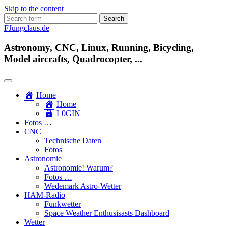
Skip to the content
Search
for:
FJungclaus.de
Astronomy, CNC, Linux, Running, Bicycling,
Model aircrafts, Quadrocopter, ...
Home
Home
L​0​​GIN
Fotos …
CNC
Technische Daten
Fotos
Astronomie
Astronomie! Warum?
Fotos …
Wedemark Astro-Wetter
HAM-Radio
Funkwetter
Space Weather Enthusisasts Dashboard
Wetter