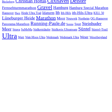
Cuxhaven
Deister
Christian Hottas
Bückeberg
Gravel
Hamburg
Fernsehturmmarathon
Hamburg Special Marathon
Ith
Idaturm
ith-Hils-Ultra
Ith-Hils
Hannover
Heide Ultra Trail
KILL 50
Harz
Marathon
Lüneburger Heide
Moor
Neuwerk
Northeim
OG-Hannover
Running-Paule.de
Steinhuder
Panorama-Marathon
Sport
Sonne
Süntel
Meer
Südkreis Ultrateam
Süntel-Trail
SuMeMa
Südkreisläufer
Strava
Ultra
Watt
Weser
Wedemark
Watt-Moor-Ultra
Wedemark Ultra
Weserbergland