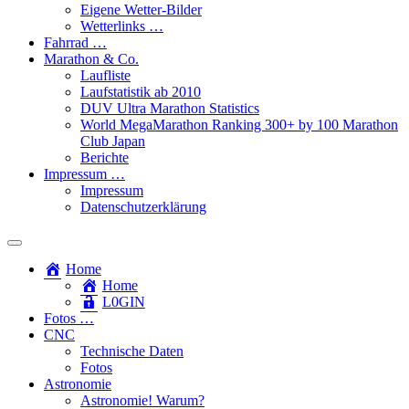
Eigene Wetter-Bilder
Wetterlinks …
Fahrrad …
Marathon & Co.
Laufliste
Laufstatistik ab 2010
DUV Ultra Marathon Statistics
World MegaMarathon Ranking 300+ by 100 Marathon
Club Japan
Berichte
Impressum …
Impressum
Datenschutzerklärung
Toggle
search
Home
field
Home
L​0​​GIN
Fotos …
CNC
Technische Daten
Fotos
Astronomie
Astronomie! Warum?