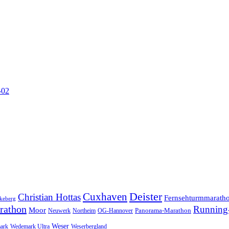
-02
Cuxhaven
Deister
Christian Hottas
Fernsehturmmarath
keberg
rathon
Running-
Moor
Panorama-Marathon
Neuwerk
Northeim
OG-Hannover
Weser
ark
Wedemark Ultra
Weserbergland