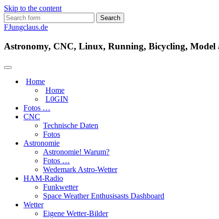
Skip to the content
Search
for:
FJungclaus.de
Astronomy, CNC, Linux, Running, Bicycling, Model ai
Home
Home
L​0​​GIN
Fotos …
CNC
Technische Daten
Fotos
Astronomie
Astronomie! Warum?
Fotos …
Wedemark Astro-Wetter
HAM-Radio
Funkwetter
Space Weather Enthusisasts Dashboard
Wetter
Eigene Wetter-Bilder