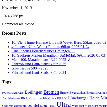
November 11, 2013
1024
x
768 px
Comments are closed.
Recent Posts
10. Vier Türme-Hamme Ultra mit Weyer Berg, 55km, 2026-02
4. Leinetal-Ultra Winter Edition, 66km, 2026-01-24
Erneut helles Polarlicht über Brelingen …
10. Südkreis Meilen-Marathon (SuMeMa), 69km, 2026-01-03
Mein 400. Marathon am 13.12.2025 🎉
Fahrrad- und Lauf-Statistik für 2025
Gnu-Festive 500 – 2025
Fahrrad- und Lauf-Statistik für 2024
Tags
Bremen
Brelingen
Bremer-Bergmarathon
Bremerhaven
100 Marathon Club
Büc
Ma
Lüneburger Heide
Ith
Idaturm
ith-Hils-Ultra
Ith-Hils
Trail
KILL 50
Ultra
Süntel
Südkreis Ultrateam
Süntel-Trail
Watt
Wedem
Watt-Moor-Ultra