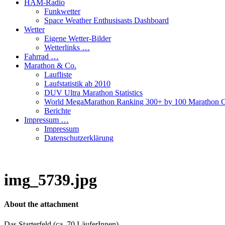
HAM-Radio
Funkwetter
Space Weather Enthusisasts Dashboard
Wetter
Eigene Wetter-Bilder
Wetterlinks …
Fahrrad …
Marathon & Co.
Laufliste
Laufstatistik ab 2010
DUV Ultra Marathon Statistics
World MegaMarathon Ranking 300+ by 100 Marathon C
Berichte
Impressum …
Impressum
Datenschutzerklärung
img_5739.jpg
About the attachment
Das Starterfeld (ca. 70 LäuferInnen)