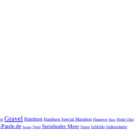
Gravel
Hamburg
on
Hamburg Special Marathon
Hannover
Heide Ultra
Harz
Paule.de
Steinhuder Meer
SuMeMa
Südkreisläufer
Sport
Strava
Sonne