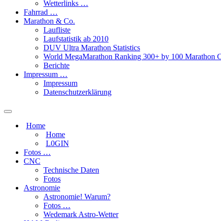
Wetterlinks …
Fahrrad …
Marathon & Co.
Laufliste
Laufstatistik ab 2010
DUV Ultra Marathon Statistics
World MegaMarathon Ranking 300+ by 100 Marathon C
Berichte
Impressum …
Impressum
Datenschutzerklärung
Toggle
search
Home
field
Home
L​0​​GIN
Fotos …
CNC
Technische Daten
Fotos
Astronomie
Astronomie! Warum?
Fotos …
Wedemark Astro-Wetter