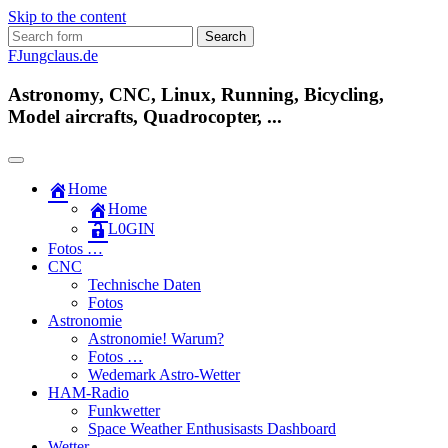
Skip to the content
Search
for:
FJungclaus.de
Astronomy, CNC, Linux, Running, Bicycling,
Model aircrafts, Quadrocopter, ...
Home
Home
L​0​​GIN
Fotos …
CNC
Technische Daten
Fotos
Astronomie
Astronomie! Warum?
Fotos …
Wedemark Astro-Wetter
HAM-Radio
Funkwetter
Space Weather Enthusisasts Dashboard
Wetter