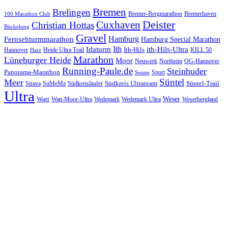
Bremen
Brelingen
Bremer-Bergmarathon
Bremerhaven
100 Marathon Club
Cuxhaven
Deister
Christian Hottas
Bückeberg
Gravel
Hamburg
Fernsehturmmarathon
Hamburg Special Marathon
Ith
Idaturm
ith-Hils-Ultra
Ith-Hils
Hannover
Heide Ultra Trail
KILL 50
Harz
Marathon
Lüneburger Heide
Moor
Neuwerk
Northeim
OG-Hannover
Running-Paule.de
Steinhuder
Panorama-Marathon
Sport
Sonne
Süntel
Meer
Südkreis Ultrateam
Süntel-Trail
SuMeMa
Südkreisläufer
Strava
Ultra
Watt
Weser
Wedemark
Watt-Moor-Ultra
Wedemark Ultra
Weserbergland