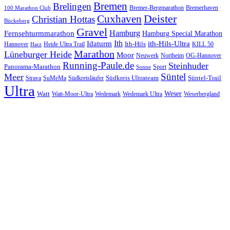
Bremen
Brelingen
Bremer-Bergmarathon
Bremerhaven
100 Marathon Club
Cuxhaven
Deister
Christian Hottas
Bückeberg
Gravel
Hamburg
Fernsehturmmarathon
Hamburg Special Marathon
Ith
Idaturm
ith-Hils-Ultra
Ith-Hils
Hannover
Heide Ultra Trail
KILL 50
Harz
Marathon
Lüneburger Heide
Moor
Neuwerk
Northeim
OG-Hannover
Running-Paule.de
Steinhuder
Panorama-Marathon
Sport
Sonne
Süntel
Meer
Südkreis Ultrateam
Süntel-Trail
SuMeMa
Südkreisläufer
Strava
Ultra
Watt
Weser
Wedemark
Watt-Moor-Ultra
Wedemark Ultra
Weserbergland