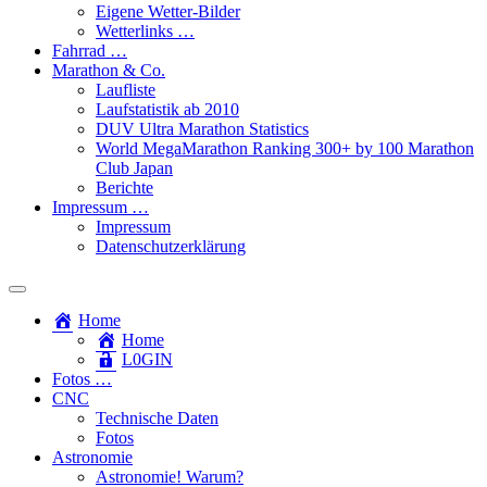
Eigene Wetter-Bilder
Wetterlinks …
Fahrrad …
Marathon & Co.
Laufliste
Laufstatistik ab 2010
DUV Ultra Marathon Statistics
World MegaMarathon Ranking 300+ by 100 Marathon
Club Japan
Berichte
Impressum …
Impressum
Datenschutzerklärung
Toggle
search
Home
field
Home
L​0​​GIN
Fotos …
CNC
Technische Daten
Fotos
Astronomie
Astronomie! Warum?