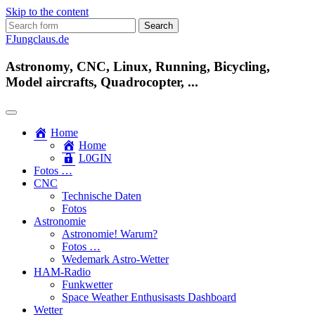
Skip to the content
Search
for:
FJungclaus.de
Astronomy, CNC, Linux, Running, Bicycling,
Model aircrafts, Quadrocopter, ...
Home
Home
L​0​​GIN
Fotos …
CNC
Technische Daten
Fotos
Astronomie
Astronomie! Warum?
Fotos …
Wedemark Astro-Wetter
HAM-Radio
Funkwetter
Space Weather Enthusisasts Dashboard
Wetter