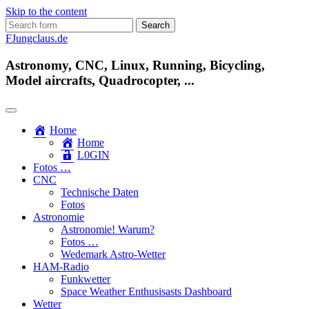
Skip to the content
Search
for:
FJungclaus.de
Astronomy, CNC, Linux, Running, Bicycling,
Model aircrafts, Quadrocopter, ...
Home
Home
L​0​​GIN
Fotos …
CNC
Technische Daten
Fotos
Astronomie
Astronomie! Warum?
Fotos …
Wedemark Astro-Wetter
HAM-Radio
Funkwetter
Space Weather Enthusisasts Dashboard
Wetter