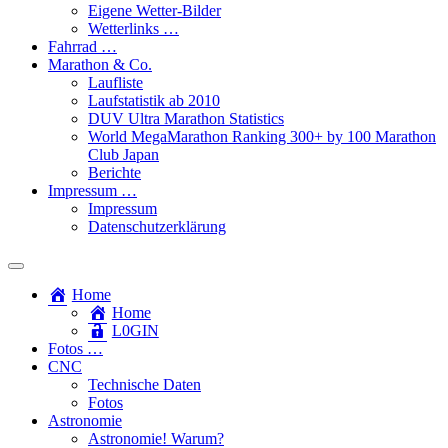
Eigene Wetter-Bilder
Wetterlinks …
Fahrrad …
Marathon & Co.
Laufliste
Laufstatistik ab 2010
DUV Ultra Marathon Statistics
World MegaMarathon Ranking 300+ by 100 Marathon
Club Japan
Berichte
Impressum …
Impressum
Datenschutzerklärung
Toggle
search
Home
field
Home
L​0​​GIN
Fotos …
CNC
Technische Daten
Fotos
Astronomie
Astronomie! Warum?