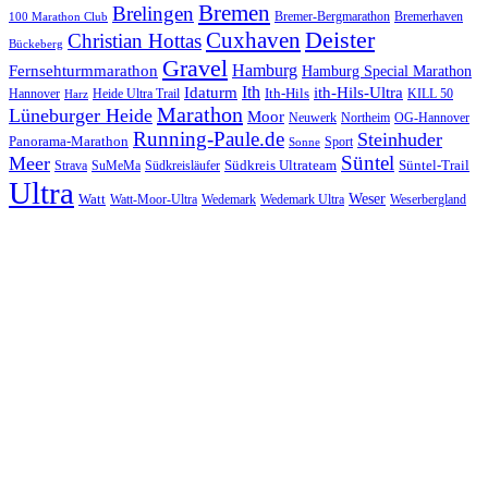
Bremen
Brelingen
Bremer-Bergmarathon
Bremerhaven
100 Marathon Club
Cuxhaven
Deister
Christian Hottas
Bückeberg
Gravel
Hamburg
Fernsehturmmarathon
Hamburg Special Marathon
Ith
Idaturm
ith-Hils-Ultra
Ith-Hils
Hannover
Heide Ultra Trail
KILL 50
Harz
Marathon
Lüneburger Heide
Moor
Neuwerk
Northeim
OG-Hannover
Running-Paule.de
Steinhuder
Panorama-Marathon
Sport
Sonne
Süntel
Meer
Südkreis Ultrateam
Süntel-Trail
SuMeMa
Südkreisläufer
Strava
Ultra
Watt
Weser
Wedemark
Watt-Moor-Ultra
Wedemark Ultra
Weserbergland