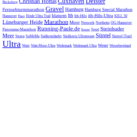
Cuxhaven
Deister
Christian Hottas
Bückeberg
Gravel
Hamburg
Fernsehturmmarathon
Hamburg Special Marathon
Ith
Idaturm
ith-Hils-Ultra
Ith-Hils
Hannover
Heide Ultra Trail
KILL 50
Harz
Marathon
Lüneburger Heide
Moor
Neuwerk
Northeim
OG-Hannover
Running-Paule.de
Steinhuder
Panorama-Marathon
Sport
Sonne
Süntel
Meer
Südkreis Ultrateam
Süntel-Trail
SuMeMa
Südkreisläufer
Strava
Ultra
Watt
Weser
Wedemark
Watt-Moor-Ultra
Wedemark Ultra
Weserbergland