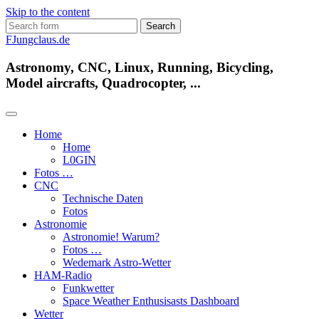
Skip to the content
Search
for:
FJungclaus.de
Astronomy, CNC, Linux, Running, Bicycling,
Model aircrafts, Quadrocopter, ...
Home
Home
L​0​​GIN
Fotos …
CNC
Technische Daten
Fotos
Astronomie
Astronomie! Warum?
Fotos …
Wedemark Astro-Wetter
HAM-Radio
Funkwetter
Space Weather Enthusisasts Dashboard
Wetter