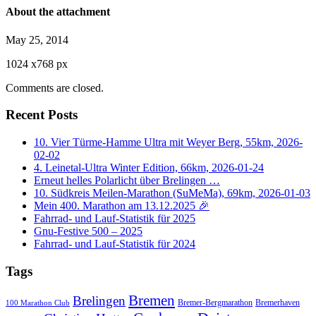
About the attachment
May 25, 2014
1024
x
768 px
Comments are closed.
Recent Posts
10. Vier Türme-Hamme Ultra mit Weyer Berg, 55km, 2026-
02-02
4. Leinetal-Ultra Winter Edition, 66km, 2026-01-24
Erneut helles Polarlicht über Brelingen …
10. Südkreis Meilen-Marathon (SuMeMa), 69km, 2026-01-03
Mein 400. Marathon am 13.12.2025 🎉
Fahrrad- und Lauf-Statistik für 2025
Gnu-Festive 500 – 2025
Fahrrad- und Lauf-Statistik für 2024
Tags
Bremen
Brelingen
Bremer-Bergmarathon
Bremerhaven
100 Marathon Club