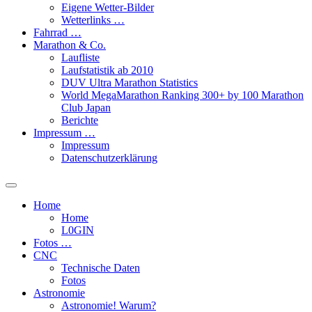
Eigene Wetter-Bilder
Wetterlinks …
Fahrrad …
Marathon & Co.
Laufliste
Laufstatistik ab 2010
DUV Ultra Marathon Statistics
World MegaMarathon Ranking 300+ by 100 Marathon
Club Japan
Berichte
Impressum …
Impressum
Datenschutzerklärung
Toggle
search
Home
field
Home
L​0​​GIN
Fotos …
CNC
Technische Daten
Fotos
Astronomie
Astronomie! Warum?