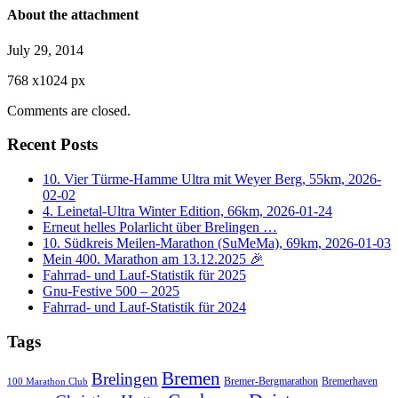
About the attachment
July 29, 2014
768
x
1024 px
Comments are closed.
Recent Posts
10. Vier Türme-Hamme Ultra mit Weyer Berg, 55km, 2026-
02-02
4. Leinetal-Ultra Winter Edition, 66km, 2026-01-24
Erneut helles Polarlicht über Brelingen …
10. Südkreis Meilen-Marathon (SuMeMa), 69km, 2026-01-03
Mein 400. Marathon am 13.12.2025 🎉
Fahrrad- und Lauf-Statistik für 2025
Gnu-Festive 500 – 2025
Fahrrad- und Lauf-Statistik für 2024
Tags
Bremen
Brelingen
Bremer-Bergmarathon
Bremerhaven
100 Marathon Club