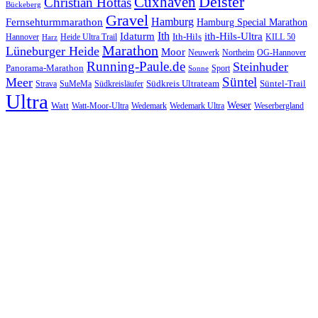
Cuxhaven
Deister
Christian Hottas
Bückeberg
Gravel
Hamburg
Fernsehturmmarathon
Hamburg Special Marathon
Ith
Idaturm
ith-Hils-Ultra
Ith-Hils
Hannover
Heide Ultra Trail
KILL 50
Harz
Marathon
Lüneburger Heide
Moor
Neuwerk
Northeim
OG-Hannover
Running-Paule.de
Steinhuder
Panorama-Marathon
Sport
Sonne
Süntel
Meer
Südkreis Ultrateam
Süntel-Trail
SuMeMa
Südkreisläufer
Strava
Ultra
Watt
Weser
Wedemark
Watt-Moor-Ultra
Wedemark Ultra
Weserbergland