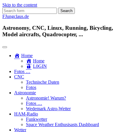
Skip to the content
Search
for:
FJungclaus.de
Astronomy, CNC, Linux, Running, Bicycling,
Model aircrafts, Quadrocopter, ...
Home
Home
L​0​​GIN
Fotos …
CNC
Technische Daten
Fotos
Astronomie
Astronomie! Warum?
Fotos …
Wedemark Astro-Wetter
HAM-Radio
Funkwetter
Space Weather Enthusisasts Dashboard
Wetter