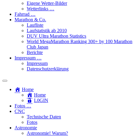
Eigene Wetter-Bilder
Wetterlinks …
Fahrrad …
Marathon & Co.
Laufliste
Laufstatistik ab 2010
DUV Ultra Marathon Statistics
World MegaMarathon Ranking 300+ by 100 Marathon
Club Japan
Berichte
Impressum …
Impressum
Datenschutzerklärung
Toggle
search
Home
field
Home
L​0​​GIN
Fotos …
CNC
Technische Daten
Fotos
Astronomie
Astronomie! Warum?