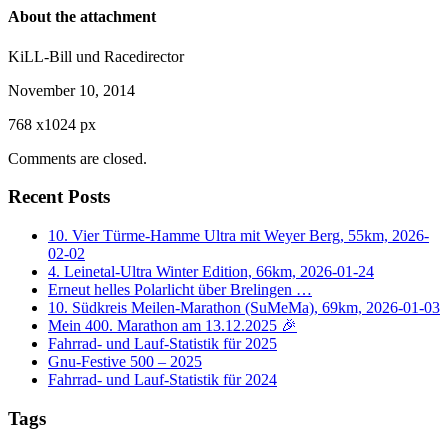
About the attachment
KiLL-Bill und Racedirector
November 10, 2014
768
x
1024 px
Comments are closed.
Recent Posts
10. Vier Türme-Hamme Ultra mit Weyer Berg, 55km, 2026-
02-02
4. Leinetal-Ultra Winter Edition, 66km, 2026-01-24
Erneut helles Polarlicht über Brelingen …
10. Südkreis Meilen-Marathon (SuMeMa), 69km, 2026-01-03
Mein 400. Marathon am 13.12.2025 🎉
Fahrrad- und Lauf-Statistik für 2025
Gnu-Festive 500 – 2025
Fahrrad- und Lauf-Statistik für 2024
Tags