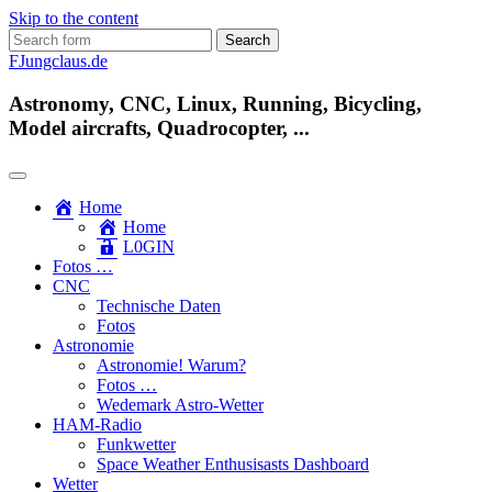
Skip to the content
Search
for:
FJungclaus.de
Astronomy, CNC, Linux, Running, Bicycling,
Model aircrafts, Quadrocopter, ...
Home
Home
L​0​​GIN
Fotos …
CNC
Technische Daten
Fotos
Astronomie
Astronomie! Warum?
Fotos …
Wedemark Astro-Wetter
HAM-Radio
Funkwetter
Space Weather Enthusisasts Dashboard
Wetter