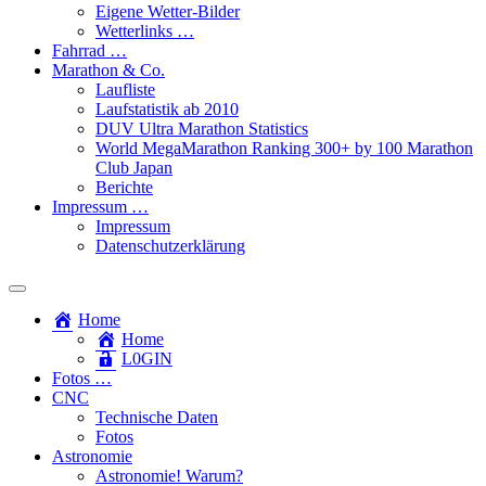
Eigene Wetter-Bilder
Wetterlinks …
Fahrrad …
Marathon & Co.
Laufliste
Laufstatistik ab 2010
DUV Ultra Marathon Statistics
World MegaMarathon Ranking 300+ by 100 Marathon
Club Japan
Berichte
Impressum …
Impressum
Datenschutzerklärung
Toggle
search
Home
field
Home
L​0​​GIN
Fotos …
CNC
Technische Daten
Fotos
Astronomie
Astronomie! Warum?