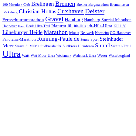
Bremen
Brelingen
Bremer-Bergmarathon
Bremerhaven
100 Marathon Club
Cuxhaven
Deister
Christian Hottas
Bückeberg
Gravel
Hamburg
Fernsehturmmarathon
Hamburg Special Marathon
Ith
Idaturm
ith-Hils-Ultra
Ith-Hils
Hannover
Heide Ultra Trail
KILL 50
Harz
Marathon
Lüneburger Heide
Moor
Neuwerk
Northeim
OG-Hannover
Running-Paule.de
Steinhuder
Panorama-Marathon
Sport
Sonne
Süntel
Meer
Südkreis Ultrateam
Süntel-Trail
SuMeMa
Südkreisläufer
Strava
Ultra
Watt
Weser
Wedemark
Watt-Moor-Ultra
Wedemark Ultra
Weserbergland