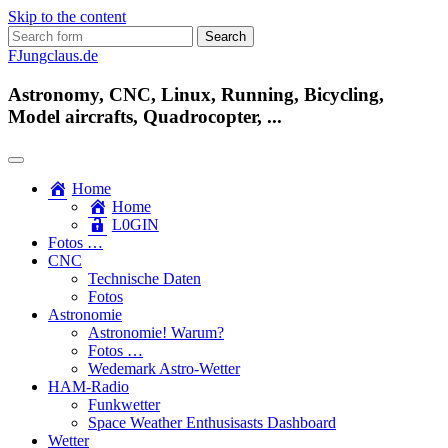
Skip to the content
Search
for:
FJungclaus.de
Astronomy, CNC, Linux, Running, Bicycling,
Model aircrafts, Quadrocopter, ...
Home
Home
L​0​​GIN
Fotos …
CNC
Technische Daten
Fotos
Astronomie
Astronomie! Warum?
Fotos …
Wedemark Astro-Wetter
HAM-Radio
Funkwetter
Space Weather Enthusisasts Dashboard
Wetter