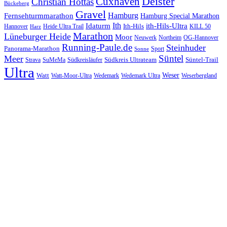
Cuxhaven
Deister
Christian Hottas
Bückeberg
Gravel
Hamburg
Fernsehturmmarathon
Hamburg Special Marathon
Ith
Idaturm
ith-Hils-Ultra
Ith-Hils
Hannover
Heide Ultra Trail
KILL 50
Harz
Marathon
Lüneburger Heide
Moor
Neuwerk
Northeim
OG-Hannover
Running-Paule.de
Steinhuder
Panorama-Marathon
Sport
Sonne
Süntel
Meer
Südkreis Ultrateam
Süntel-Trail
SuMeMa
Südkreisläufer
Strava
Ultra
Watt
Weser
Wedemark
Watt-Moor-Ultra
Wedemark Ultra
Weserbergland