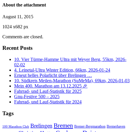
About the attachment
August 11, 2015
1024
x
682 px
Comments are closed.
Recent Posts
10. Vier Türme-Hamme Ultra mit Weyer Berg, 55km, 2026-
02-02
4. Leinetal-Ultra Winter Edition, 66km, 2026-01-24
Erneut helles Polarlicht über Brelingen …
10. Südkreis Meilen-Marathon (SuMeMa), 69km, 2026-01-03
Mein 400. Marathon am 13.12.2025 🎉
Fahrrad- und Lauf-Statistik für 2025
Gnu-Festive 500 – 2025
Fahrrad- und Lauf-Statistik für 2024
Tags
Bremen
Brelingen
Bremer-Bergmarathon
Bremerhaven
100 Marathon Club