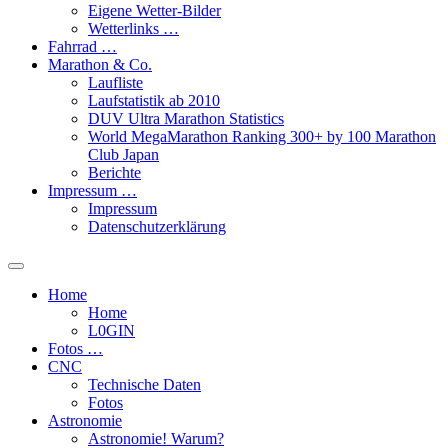
Eigene Wetter-Bilder
Wetterlinks …
Fahrrad …
Marathon & Co.
Laufliste
Laufstatistik ab 2010
DUV Ultra Marathon Statistics
World MegaMarathon Ranking 300+ by 100 Marathon
Club Japan
Berichte
Impressum …
Impressum
Datenschutzerklärung
Toggle
search
Home
field
Home
L​0​​GIN
Fotos …
CNC
Technische Daten
Fotos
Astronomie
Astronomie! Warum?