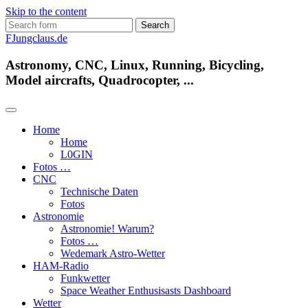
Skip to the content
Search
for:
FJungclaus.de
Astronomy, CNC, Linux, Running, Bicycling,
Model aircrafts, Quadrocopter, ...
Home
Home
L​0​​GIN
Fotos …
CNC
Technische Daten
Fotos
Astronomie
Astronomie! Warum?
Fotos …
Wedemark Astro-Wetter
HAM-Radio
Funkwetter
Space Weather Enthusisasts Dashboard
Wetter