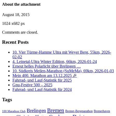
About the attachment
August 18, 2015
1024
x
682 px
Comments are closed.
Recent Posts
10. Vier Türme-Hamme Ultra mit Weyer Berg, 55km, 2026-
02-02
4. Leinetal-Ultra Winter Edition, 66km, 2026-01-24
Erneut helles Polarlicht über Brelingen …
10. Südkreis Meilen-Marathon (SuMeMa), 69km, 2026-01-03
Mein 400. Marathon am 13.12.2025 🎉
Fahrrad- und Lauf-Statistik für 2025
Gnu-Festive 500 – 2025
Fahrrad- und Lauf-Statistik für 2024
Tags
Bremen
Brelingen
Bremer-Bergmarathon
Bremerhaven
100 Marathon Club