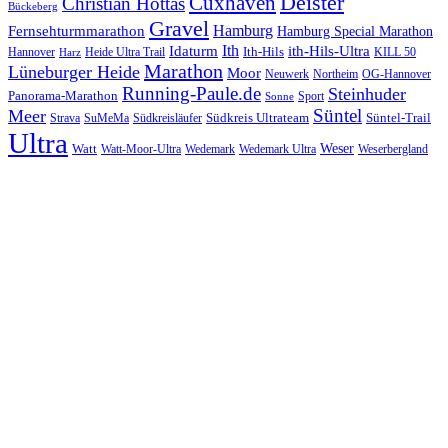
Cuxhaven
Deister
Christian Hottas
Bückeberg
Gravel
Hamburg
Fernsehturmmarathon
Hamburg Special Marathon
Ith
Idaturm
ith-Hils-Ultra
Ith-Hils
Hannover
Heide Ultra Trail
KILL 50
Harz
Marathon
Lüneburger Heide
Moor
Neuwerk
Northeim
OG-Hannover
Running-Paule.de
Steinhuder
Panorama-Marathon
Sport
Sonne
Süntel
Meer
Südkreis Ultrateam
Süntel-Trail
SuMeMa
Südkreisläufer
Strava
Ultra
Watt
Weser
Wedemark
Watt-Moor-Ultra
Wedemark Ultra
Weserbergland