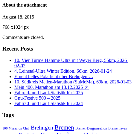
About the attachment
August 18, 2015
768
x
1024 px
Comments are closed.
Recent Posts
10. Vier Türme-Hamme Ultra mit Weyer Berg, 55km, 2026-
02-02
4. Leinetal-Ultra Winter Edition, 66km, 2026-01-24
Erneut helles Polarlicht über Brelingen …
10. Südkreis Meilen-Marathon (SuMeMa), 69km, 2026-01-03
Mein 400. Marathon am 13.12.2025 🎉
Fahrrad- und Lauf-Statistik für 2025
Gnu-Festive 500 – 2025
Fahrrad- und Lauf-Statistik für 2024
Tags
Bremen
Brelingen
Bremer-Bergmarathon
Bremerhaven
100 Marathon Club