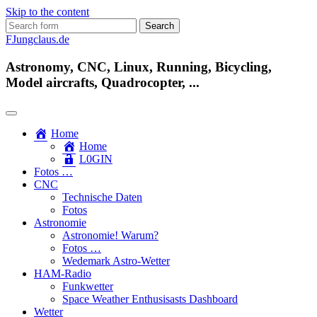
Skip to the content
Search
for:
FJungclaus.de
Astronomy, CNC, Linux, Running, Bicycling,
Model aircrafts, Quadrocopter, ...
Home
Home
L​0​​GIN
Fotos …
CNC
Technische Daten
Fotos
Astronomie
Astronomie! Warum?
Fotos …
Wedemark Astro-Wetter
HAM-Radio
Funkwetter
Space Weather Enthusisasts Dashboard
Wetter