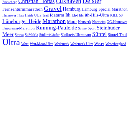
Cuxhaven
Deister
Christian Hottas
Bückeberg
Gravel
Hamburg
Fernsehturmmarathon
Hamburg Special Marathon
Ith
Idaturm
ith-Hils-Ultra
Ith-Hils
Hannover
Heide Ultra Trail
KILL 50
Harz
Marathon
Lüneburger Heide
Moor
Neuwerk
Northeim
OG-Hannover
Running-Paule.de
Steinhuder
Panorama-Marathon
Sport
Sonne
Süntel
Meer
Südkreis Ultrateam
Süntel-Trail
SuMeMa
Südkreisläufer
Strava
Ultra
Watt
Weser
Wedemark
Watt-Moor-Ultra
Wedemark Ultra
Weserbergland