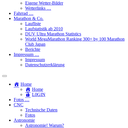
Eigene Wetter-Bilder
Wetterlinks …
Fahrrad …
Marathon & Co.
Laufliste
Laufstatistik ab 2010
DUV Ultra Marathon Statistics
World MegaMarathon Ranking 300+ by 100 Marathon
Club Japan
Berichte
Impressum …
Impressum
Datenschutzerklärung
Toggle
search
Home
field
Home
L​0​​GIN
Fotos …
CNC
Technische Daten
Fotos
Astronomie
Astronomie! Warum?