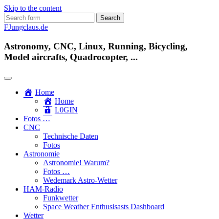
Skip to the content
Search
for:
FJungclaus.de
Astronomy, CNC, Linux, Running, Bicycling,
Model aircrafts, Quadrocopter, ...
Home
Home
L​0​​GIN
Fotos …
CNC
Technische Daten
Fotos
Astronomie
Astronomie! Warum?
Fotos …
Wedemark Astro-Wetter
HAM-Radio
Funkwetter
Space Weather Enthusisasts Dashboard
Wetter