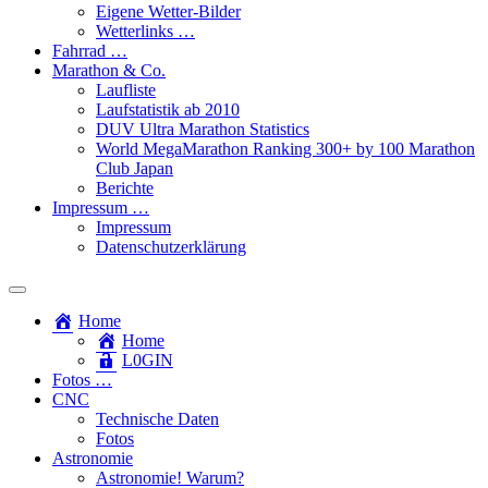
Eigene Wetter-Bilder
Wetterlinks …
Fahrrad …
Marathon & Co.
Laufliste
Laufstatistik ab 2010
DUV Ultra Marathon Statistics
World MegaMarathon Ranking 300+ by 100 Marathon
Club Japan
Berichte
Impressum …
Impressum
Datenschutzerklärung
Toggle
search
Home
field
Home
L​0​​GIN
Fotos …
CNC
Technische Daten
Fotos
Astronomie
Astronomie! Warum?