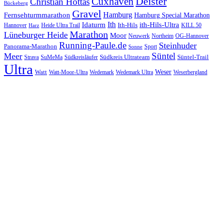
Cuxhaven
Deister
Christian Hottas
Bückeberg
Gravel
Hamburg
Fernsehturmmarathon
Hamburg Special Marathon
Ith
Idaturm
ith-Hils-Ultra
Ith-Hils
Hannover
Heide Ultra Trail
KILL 50
Harz
Marathon
Lüneburger Heide
Moor
Neuwerk
Northeim
OG-Hannover
Running-Paule.de
Steinhuder
Panorama-Marathon
Sport
Sonne
Süntel
Meer
Südkreis Ultrateam
Süntel-Trail
SuMeMa
Südkreisläufer
Strava
Ultra
Watt
Weser
Wedemark
Watt-Moor-Ultra
Wedemark Ultra
Weserbergland