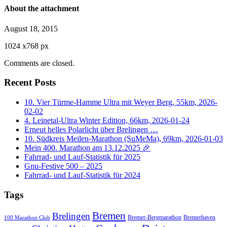
About the attachment
August 18, 2015
1024
x
768 px
Comments are closed.
Recent Posts
10. Vier Türme-Hamme Ultra mit Weyer Berg, 55km, 2026-
02-02
4. Leinetal-Ultra Winter Edition, 66km, 2026-01-24
Erneut helles Polarlicht über Brelingen …
10. Südkreis Meilen-Marathon (SuMeMa), 69km, 2026-01-03
Mein 400. Marathon am 13.12.2025 🎉
Fahrrad- und Lauf-Statistik für 2025
Gnu-Festive 500 – 2025
Fahrrad- und Lauf-Statistik für 2024
Tags
Bremen
Brelingen
Bremer-Bergmarathon
Bremerhaven
100 Marathon Club