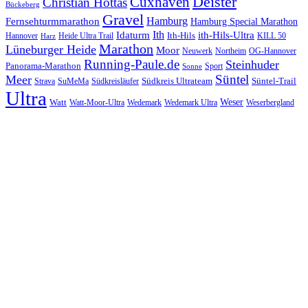
Cuxhaven
Deister
Christian Hottas
Bückeberg
Gravel
Hamburg
Fernsehturmmarathon
Hamburg Special Marathon
Ith
Idaturm
ith-Hils-Ultra
Ith-Hils
Hannover
Heide Ultra Trail
KILL 50
Harz
Marathon
Lüneburger Heide
Moor
Neuwerk
Northeim
OG-Hannover
Running-Paule.de
Steinhuder
Panorama-Marathon
Sport
Sonne
Süntel
Meer
Südkreis Ultrateam
Süntel-Trail
SuMeMa
Südkreisläufer
Strava
Ultra
Watt
Weser
Wedemark
Watt-Moor-Ultra
Wedemark Ultra
Weserbergland