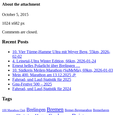
About the attachment
October 5, 2015
1024
x
682 px
Comments are closed.
Recent Posts
10. Vier Türme-Hamme Ultra mit Weyer Berg, 55km, 2026-
02-02
4. Leinetal-Ultra Winter Edition, 66km, 2026-01-24
Erneut helles Polarlicht über Brelingen …
10. Südkreis Meilen-Marathon (SuMeMa), 69km, 2026-01-03
Mein 400. Marathon am 13.12.2025 🎉
Fahrrad- und Lauf-Statistik für 2025
Gnu-Festive 500 – 2025
Fahrrad- und Lauf-Statistik für 2024
Tags
Bremen
Brelingen
Bremer-Bergmarathon
Bremerhaven
100 Marathon Club