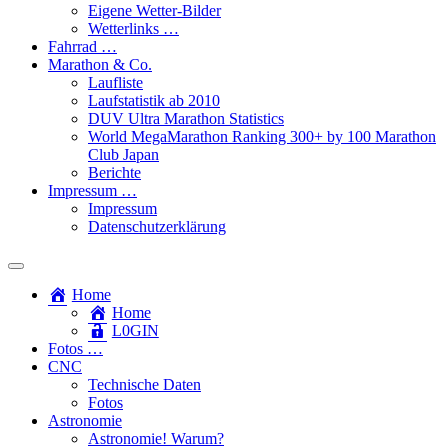
Eigene Wetter-Bilder
Wetterlinks …
Fahrrad …
Marathon & Co.
Laufliste
Laufstatistik ab 2010
DUV Ultra Marathon Statistics
World MegaMarathon Ranking 300+ by 100 Marathon
Club Japan
Berichte
Impressum …
Impressum
Datenschutzerklärung
Toggle
search
Home
field
Home
L​0​​GIN
Fotos …
CNC
Technische Daten
Fotos
Astronomie
Astronomie! Warum?