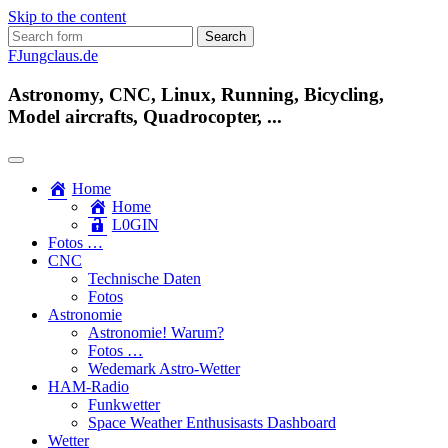
Skip to the content
Search
for:
FJungclaus.de
Astronomy, CNC, Linux, Running, Bicycling,
Model aircrafts, Quadrocopter, ...
Home
Home
L​0​​GIN
Fotos …
CNC
Technische Daten
Fotos
Astronomie
Astronomie! Warum?
Fotos …
Wedemark Astro-Wetter
HAM-Radio
Funkwetter
Space Weather Enthusisasts Dashboard
Wetter