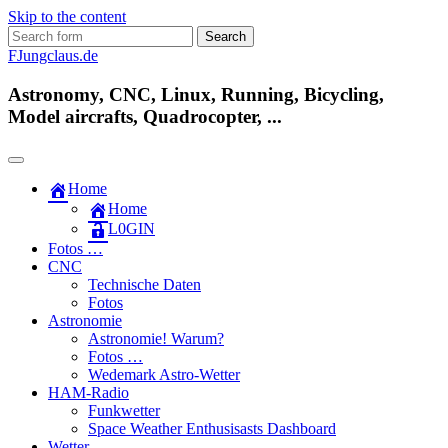
Skip to the content
Search
for:
FJungclaus.de
Astronomy, CNC, Linux, Running, Bicycling,
Model aircrafts, Quadrocopter, ...
Home
Home
L​0​​GIN
Fotos …
CNC
Technische Daten
Fotos
Astronomie
Astronomie! Warum?
Fotos …
Wedemark Astro-Wetter
HAM-Radio
Funkwetter
Space Weather Enthusisasts Dashboard
Wetter