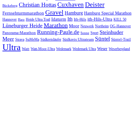
Cuxhaven
Deister
Christian Hottas
Bückeberg
Gravel
Hamburg
Fernsehturmmarathon
Hamburg Special Marathon
Ith
Idaturm
ith-Hils-Ultra
Ith-Hils
Hannover
Heide Ultra Trail
KILL 50
Harz
Marathon
Lüneburger Heide
Moor
Neuwerk
Northeim
OG-Hannover
Running-Paule.de
Steinhuder
Panorama-Marathon
Sport
Sonne
Süntel
Meer
Südkreis Ultrateam
Süntel-Trail
SuMeMa
Südkreisläufer
Strava
Ultra
Watt
Weser
Wedemark
Watt-Moor-Ultra
Wedemark Ultra
Weserbergland