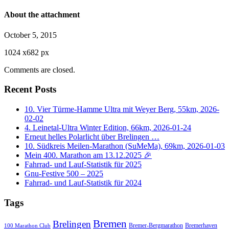
About the attachment
October 5, 2015
1024
x
682 px
Comments are closed.
Recent Posts
10. Vier Türme-Hamme Ultra mit Weyer Berg, 55km, 2026-
02-02
4. Leinetal-Ultra Winter Edition, 66km, 2026-01-24
Erneut helles Polarlicht über Brelingen …
10. Südkreis Meilen-Marathon (SuMeMa), 69km, 2026-01-03
Mein 400. Marathon am 13.12.2025 🎉
Fahrrad- und Lauf-Statistik für 2025
Gnu-Festive 500 – 2025
Fahrrad- und Lauf-Statistik für 2024
Tags
Bremen
Brelingen
Bremer-Bergmarathon
Bremerhaven
100 Marathon Club