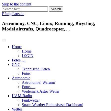
Skip to the content
Search
for:
FJungclaus.de
Astronomy, CNC, Linux, Running, Bicycling,
Model aircrafts, Quadrocopter, ...
Home
Home
L​0​​GIN
Fotos …
CNC
Technische Daten
Fotos
Astronomie
Astronomie! Warum?
Fotos …
Wedemark Astro-Wetter
HAM-Radio
Funkwetter
Space Weather Enthusisasts Dashboard
Wetter