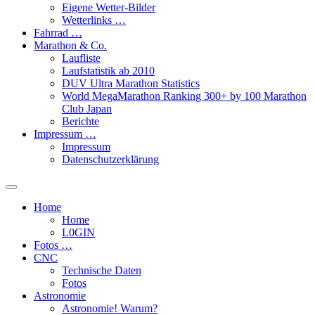
Eigene Wetter-Bilder
Wetterlinks …
Fahrrad …
Marathon & Co.
Laufliste
Laufstatistik ab 2010
DUV Ultra Marathon Statistics
World MegaMarathon Ranking 300+ by 100 Marathon
Club Japan
Berichte
Impressum …
Impressum
Datenschutzerklärung
Toggle
search
Home
field
Home
L​0​​GIN
Fotos …
CNC
Technische Daten
Fotos
Astronomie
Astronomie! Warum?