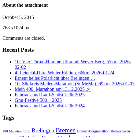
About the attachment
October 5, 2015
768
x
1024 px
Comments are closed.
Recent Posts
10. Vier Türme-Hamme Ultra mit Weyer Berg, 55km, 2026-
02-02
4. Leinetal-Ultra Winter Edition, 66km, 2026-01-24
Erneut helles Polarlicht über Brelingen …
10. Südkreis Meilen-Marathon (SuMeMa), 69km, 2026-01-03
Mein 400. Marathon am 13.12.2025 🎉
Fahrrad- und Lauf-Statistik für 2025
Gnu-Festive 500 – 2025
Fahrrad- und Lauf-Statistik für 2024
Tags
Bremen
Brelingen
Bremer-Bergmarathon
Bremerhaven
100 Marathon Club