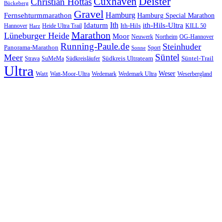
Cuxhaven
Deister
Christian Hottas
Bückeberg
Gravel
Hamburg
Fernsehturmmarathon
Hamburg Special Marathon
Ith
Idaturm
ith-Hils-Ultra
Ith-Hils
Hannover
Heide Ultra Trail
KILL 50
Harz
Marathon
Lüneburger Heide
Moor
Neuwerk
Northeim
OG-Hannover
Running-Paule.de
Steinhuder
Panorama-Marathon
Sport
Sonne
Süntel
Meer
Südkreis Ultrateam
Süntel-Trail
SuMeMa
Südkreisläufer
Strava
Ultra
Watt
Weser
Wedemark
Watt-Moor-Ultra
Wedemark Ultra
Weserbergland