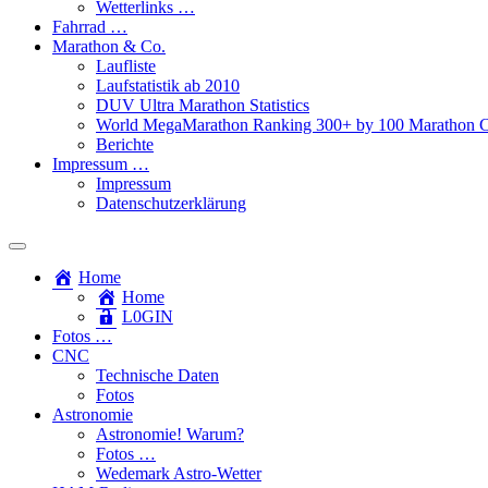
Wetterlinks …
Fahrrad …
Marathon & Co.
Laufliste
Laufstatistik ab 2010
DUV Ultra Marathon Statistics
World MegaMarathon Ranking 300+ by 100 Marathon C
Berichte
Impressum …
Impressum
Datenschutzerklärung
Toggle
search
Home
field
Home
L​0​​GIN
Fotos …
CNC
Technische Daten
Fotos
Astronomie
Astronomie! Warum?
Fotos …
Wedemark Astro-Wetter