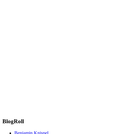
BlogRoll
Benjamin Knispel