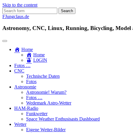
Skip to the content
Search
for:
FJungclaus.de
Astronomy, CNC, Linux, Running, Bicycling, Model ai
Home
Home
L​0​​GIN
Fotos …
CNC
Technische Daten
Fotos
Astronomie
Astronomie! Warum?
Fotos …
Wedemark Astro-Wetter
HAM-Radio
Funkwetter
Space Weather Enthusisasts Dashboard
Wetter
Eigene Wetter-Bilder