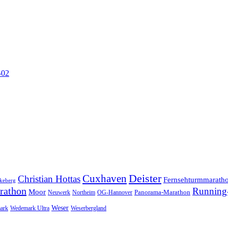
-02
Cuxhaven
Deister
Christian Hottas
Fernsehturmmarath
keberg
rathon
Running-
Moor
Panorama-Marathon
Neuwerk
Northeim
OG-Hannover
Weser
ark
Wedemark Ultra
Weserbergland