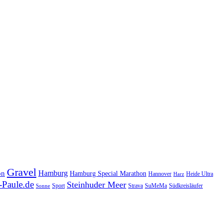
Gravel
Hamburg
on
Hamburg Special Marathon
Hannover
Heide Ultra
Harz
Paule.de
Steinhuder Meer
SuMeMa
Südkreisläufer
Sport
Strava
Sonne