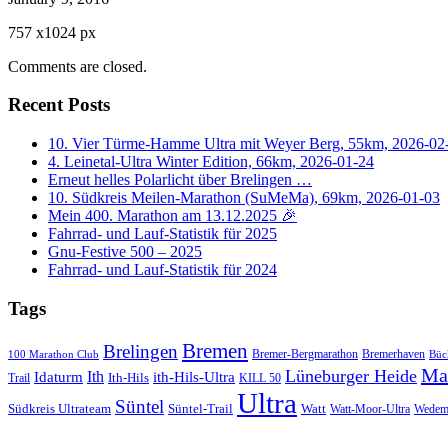
757
x
1024 px
Comments are closed.
Recent Posts
10. Vier Türme-Hamme Ultra mit Weyer Berg, 55km, 2026-02
4. Leinetal-Ultra Winter Edition, 66km, 2026-01-24
Erneut helles Polarlicht über Brelingen …
10. Südkreis Meilen-Marathon (SuMeMa), 69km, 2026-01-03
Mein 400. Marathon am 13.12.2025 🎉
Fahrrad- und Lauf-Statistik für 2025
Gnu-Festive 500 – 2025
Fahrrad- und Lauf-Statistik für 2024
Tags
Bremen
Brelingen
Bremer-Bergmarathon
Bremerhaven
100 Marathon Club
Büc
Ma
Lüneburger Heide
Ith
Idaturm
ith-Hils-Ultra
Ith-Hils
Trail
KILL 50
Ultra
Süntel
Südkreis Ultrateam
Süntel-Trail
Watt
Wedem
Watt-Moor-Ultra