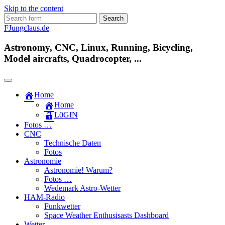
Skip to the content
Search
for:
FJungclaus.de
Astronomy, CNC, Linux, Running, Bicycling,
Model aircrafts, Quadrocopter, ...
Home
Home
L​0​​GIN
Fotos …
CNC
Technische Daten
Fotos
Astronomie
Astronomie! Warum?
Fotos …
Wedemark Astro-Wetter
HAM-Radio
Funkwetter
Space Weather Enthusisasts Dashboard
Wetter