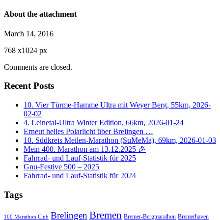
About the attachment
March 14, 2016
768
x
1024 px
Comments are closed.
Recent Posts
10. Vier Türme-Hamme Ultra mit Weyer Berg, 55km, 2026-
02-02
4. Leinetal-Ultra Winter Edition, 66km, 2026-01-24
Erneut helles Polarlicht über Brelingen …
10. Südkreis Meilen-Marathon (SuMeMa), 69km, 2026-01-03
Mein 400. Marathon am 13.12.2025 🎉
Fahrrad- und Lauf-Statistik für 2025
Gnu-Festive 500 – 2025
Fahrrad- und Lauf-Statistik für 2024
Tags
Bremen
Brelingen
Bremer-Bergmarathon
Bremerhaven
100 Marathon Club