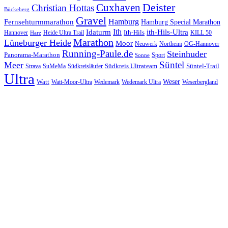
Cuxhaven
Deister
Christian Hottas
Bückeberg
Gravel
Hamburg
Fernsehturmmarathon
Hamburg Special Marathon
Ith
Idaturm
ith-Hils-Ultra
Ith-Hils
Hannover
Heide Ultra Trail
KILL 50
Harz
Marathon
Lüneburger Heide
Moor
Neuwerk
Northeim
OG-Hannover
Running-Paule.de
Steinhuder
Panorama-Marathon
Sport
Sonne
Süntel
Meer
Südkreis Ultrateam
Süntel-Trail
SuMeMa
Südkreisläufer
Strava
Ultra
Watt
Weser
Wedemark
Watt-Moor-Ultra
Wedemark Ultra
Weserbergland