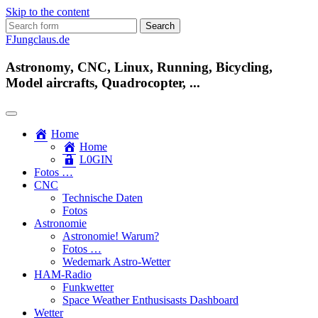
Skip to the content
Search
for:
FJungclaus.de
Astronomy, CNC, Linux, Running, Bicycling,
Model aircrafts, Quadrocopter, ...
Home
Home
L​0​​GIN
Fotos …
CNC
Technische Daten
Fotos
Astronomie
Astronomie! Warum?
Fotos …
Wedemark Astro-Wetter
HAM-Radio
Funkwetter
Space Weather Enthusisasts Dashboard
Wetter