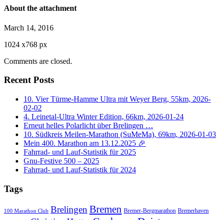
About the attachment
March 14, 2016
1024
x
768 px
Comments are closed.
Recent Posts
10. Vier Türme-Hamme Ultra mit Weyer Berg, 55km, 2026-
02-02
4. Leinetal-Ultra Winter Edition, 66km, 2026-01-24
Erneut helles Polarlicht über Brelingen …
10. Südkreis Meilen-Marathon (SuMeMa), 69km, 2026-01-03
Mein 400. Marathon am 13.12.2025 🎉
Fahrrad- und Lauf-Statistik für 2025
Gnu-Festive 500 – 2025
Fahrrad- und Lauf-Statistik für 2024
Tags
Bremen
Brelingen
Bremer-Bergmarathon
Bremerhaven
100 Marathon Club