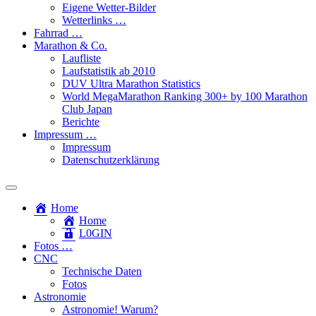
Eigene Wetter-Bilder
Wetterlinks …
Fahrrad …
Marathon & Co.
Laufliste
Laufstatistik ab 2010
DUV Ultra Marathon Statistics
World MegaMarathon Ranking 300+ by 100 Marathon
Club Japan
Berichte
Impressum …
Impressum
Datenschutzerklärung
Toggle
search
Home
field
Home
L​0​​GIN
Fotos …
CNC
Technische Daten
Fotos
Astronomie
Astronomie! Warum?