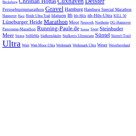
Cuxhaven
Deister
Christian Hottas
Bückeberg
Gravel
Hamburg
Fernsehturmmarathon
Hamburg Special Marathon
Ith
Idaturm
ith-Hils-Ultra
Ith-Hils
Hannover
Heide Ultra Trail
KILL 50
Harz
Marathon
Lüneburger Heide
Moor
Neuwerk
Northeim
OG-Hannover
Running-Paule.de
Steinhuder
Panorama-Marathon
Sport
Sonne
Süntel
Meer
Südkreis Ultrateam
Süntel-Trail
SuMeMa
Südkreisläufer
Strava
Ultra
Watt
Weser
Wedemark
Watt-Moor-Ultra
Wedemark Ultra
Weserbergland