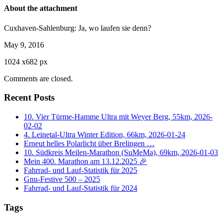
About the attachment
Cuxhaven-Sahlenburg: Ja, wo laufen sie denn?
May 9, 2016
1024
x
682 px
Comments are closed.
Recent Posts
10. Vier Türme-Hamme Ultra mit Weyer Berg, 55km, 2026-
02-02
4. Leinetal-Ultra Winter Edition, 66km, 2026-01-24
Erneut helles Polarlicht über Brelingen …
10. Südkreis Meilen-Marathon (SuMeMa), 69km, 2026-01-03
Mein 400. Marathon am 13.12.2025 🎉
Fahrrad- und Lauf-Statistik für 2025
Gnu-Festive 500 – 2025
Fahrrad- und Lauf-Statistik für 2024
Tags