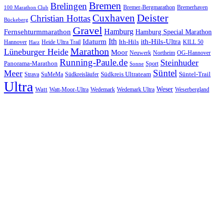
Bremen
Brelingen
Bremer-Bergmarathon
Bremerhaven
100 Marathon Club
Cuxhaven
Deister
Christian Hottas
Bückeberg
Gravel
Hamburg
Fernsehturmmarathon
Hamburg Special Marathon
Ith
Idaturm
ith-Hils-Ultra
Ith-Hils
Hannover
Heide Ultra Trail
KILL 50
Harz
Marathon
Lüneburger Heide
Moor
Neuwerk
Northeim
OG-Hannover
Running-Paule.de
Steinhuder
Panorama-Marathon
Sport
Sonne
Süntel
Meer
Südkreis Ultrateam
Süntel-Trail
SuMeMa
Südkreisläufer
Strava
Ultra
Watt
Weser
Wedemark
Watt-Moor-Ultra
Wedemark Ultra
Weserbergland