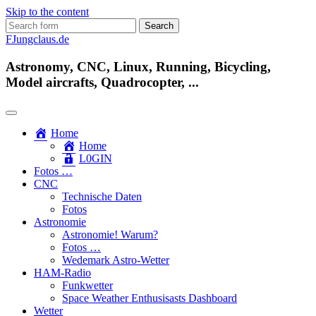
Skip to the content
Search
for:
FJungclaus.de
Astronomy, CNC, Linux, Running, Bicycling,
Model aircrafts, Quadrocopter, ...
Home
Home
L​0​​GIN
Fotos …
CNC
Technische Daten
Fotos
Astronomie
Astronomie! Warum?
Fotos …
Wedemark Astro-Wetter
HAM-Radio
Funkwetter
Space Weather Enthusisasts Dashboard
Wetter