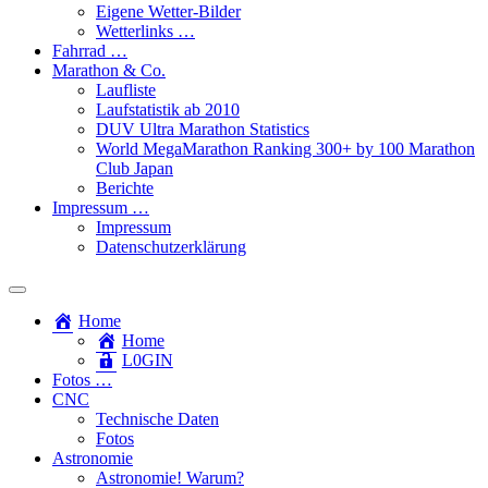
Eigene Wetter-Bilder
Wetterlinks …
Fahrrad …
Marathon & Co.
Laufliste
Laufstatistik ab 2010
DUV Ultra Marathon Statistics
World MegaMarathon Ranking 300+ by 100 Marathon
Club Japan
Berichte
Impressum …
Impressum
Datenschutzerklärung
Toggle
search
Home
field
Home
L​0​​GIN
Fotos …
CNC
Technische Daten
Fotos
Astronomie
Astronomie! Warum?