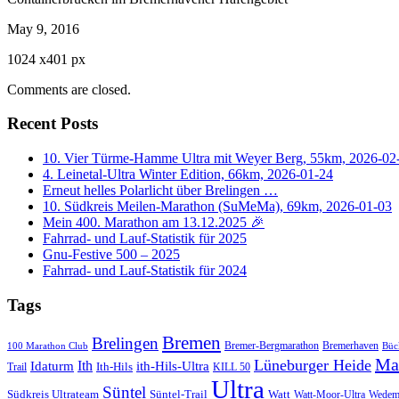
May 9, 2016
1024
x
401 px
Comments are closed.
Recent Posts
10. Vier Türme-Hamme Ultra mit Weyer Berg, 55km, 2026-02
4. Leinetal-Ultra Winter Edition, 66km, 2026-01-24
Erneut helles Polarlicht über Brelingen …
10. Südkreis Meilen-Marathon (SuMeMa), 69km, 2026-01-03
Mein 400. Marathon am 13.12.2025 🎉
Fahrrad- und Lauf-Statistik für 2025
Gnu-Festive 500 – 2025
Fahrrad- und Lauf-Statistik für 2024
Tags
Bremen
Brelingen
Bremer-Bergmarathon
Bremerhaven
100 Marathon Club
Büc
Ma
Lüneburger Heide
Ith
Idaturm
ith-Hils-Ultra
Ith-Hils
Trail
KILL 50
Ultra
Süntel
Südkreis Ultrateam
Süntel-Trail
Watt
Wedem
Watt-Moor-Ultra