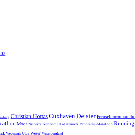
-02
Cuxhaven
Deister
Christian Hottas
Fernsehturmmarath
keberg
rathon
Running-
Moor
Panorama-Marathon
Neuwerk
Northeim
OG-Hannover
Weser
ark
Wedemark Ultra
Weserbergland