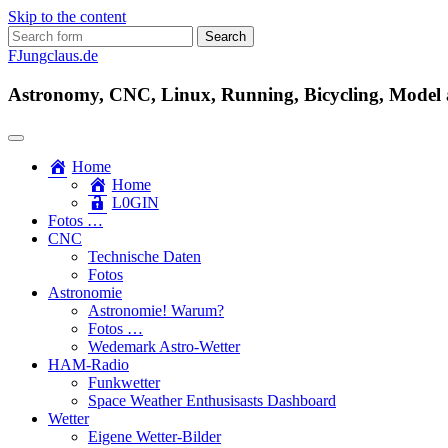
Skip to the content
Search
for:
FJungclaus.de
Astronomy, CNC, Linux, Running, Bicycling, Model ai
Home
Home
L​0​​GIN
Fotos …
CNC
Technische Daten
Fotos
Astronomie
Astronomie! Warum?
Fotos …
Wedemark Astro-Wetter
HAM-Radio
Funkwetter
Space Weather Enthusisasts Dashboard
Wetter
Eigene Wetter-Bilder