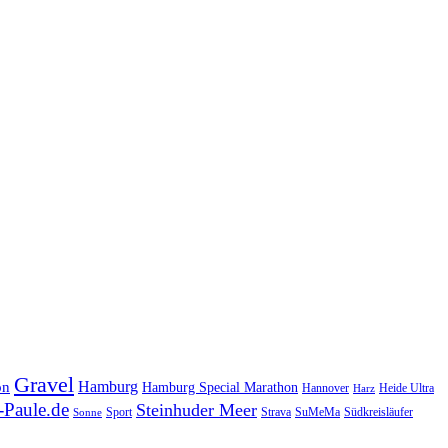
Gravel
Hamburg
on
Hamburg Special Marathon
Hannover
Heide Ultra
Harz
Paule.de
Steinhuder Meer
SuMeMa
Südkreisläufer
Sport
Strava
Sonne