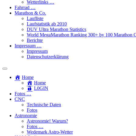
Wetterlinks …
Fahrrad …
Marathon & Co.
Laufliste
Laufstatistik ab 2010
DUV Ultra Marathon Statistics
World MegaMarathon Ranking 300+ by 100 Marathon C
Berichte
Impressum …
Impressum
Datenschutzerklärung
Toggle
search
Home
field
Home
L​0​​GIN
Fotos …
CNC
Technische Daten
Fotos
Astronomie
Astronomie! Warum?
Fotos …
Wedemark Astro-Wetter