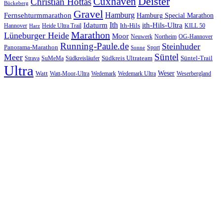
Cuxhaven
Deister
Christian Hottas
Bückeberg
Gravel
Hamburg
Fernsehturmmarathon
Hamburg Special Marathon
Ith
Idaturm
ith-Hils-Ultra
Ith-Hils
Hannover
Heide Ultra Trail
KILL 50
Harz
Marathon
Lüneburger Heide
Moor
Neuwerk
Northeim
OG-Hannover
Running-Paule.de
Steinhuder
Panorama-Marathon
Sport
Sonne
Süntel
Meer
Südkreis Ultrateam
Süntel-Trail
SuMeMa
Südkreisläufer
Strava
Ultra
Watt
Weser
Wedemark
Watt-Moor-Ultra
Wedemark Ultra
Weserbergland