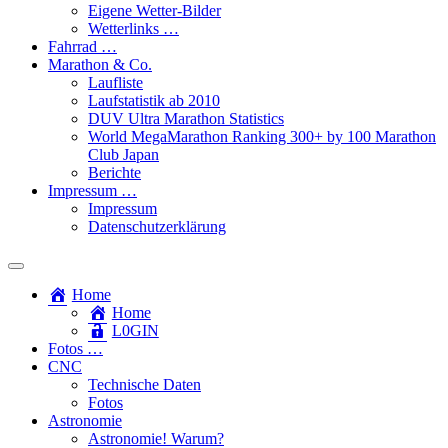
Eigene Wetter-Bilder
Wetterlinks …
Fahrrad …
Marathon & Co.
Laufliste
Laufstatistik ab 2010
DUV Ultra Marathon Statistics
World MegaMarathon Ranking 300+ by 100 Marathon
Club Japan
Berichte
Impressum …
Impressum
Datenschutzerklärung
Toggle
search
Home
field
Home
L​0​​GIN
Fotos …
CNC
Technische Daten
Fotos
Astronomie
Astronomie! Warum?