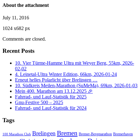
About the attachment
July 11, 2016
1024
x
682 px
Comments are closed.
Recent Posts
10. Vier Türme-Hamme Ultra mit Weyer Berg, 55km, 2026-
02-02
4. Leinetal-Ultra Winter Edition, 66km, 2026-01-24
Erneut helles Polarlicht über Brelingen …
10. Südkreis Meilen-Marathon (SuMeMa), 69km, 2026-01-03
Mein 400. Marathon am 13.12.2025 🎉
Fahrrad- und Lauf-Statistik für 2025
Gnu-Festive 500 – 2025
Fahrrad- und Lauf-Statistik für 2024
Tags
Bremen
Brelingen
Bremer-Bergmarathon
Bremerhaven
100 Marathon Club