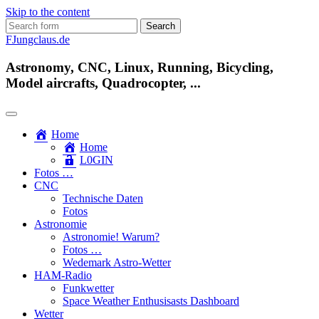
Skip to the content
Search
for:
FJungclaus.de
Astronomy, CNC, Linux, Running, Bicycling,
Model aircrafts, Quadrocopter, ...
Home
Home
L​0​​GIN
Fotos …
CNC
Technische Daten
Fotos
Astronomie
Astronomie! Warum?
Fotos …
Wedemark Astro-Wetter
HAM-Radio
Funkwetter
Space Weather Enthusisasts Dashboard
Wetter