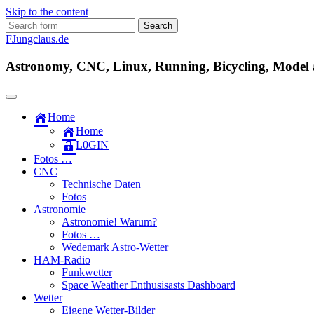
Skip to the content
Search
for:
FJungclaus.de
Astronomy, CNC, Linux, Running, Bicycling, Model ai
Home
Home
L​0​​GIN
Fotos …
CNC
Technische Daten
Fotos
Astronomie
Astronomie! Warum?
Fotos …
Wedemark Astro-Wetter
HAM-Radio
Funkwetter
Space Weather Enthusisasts Dashboard
Wetter
Eigene Wetter-Bilder