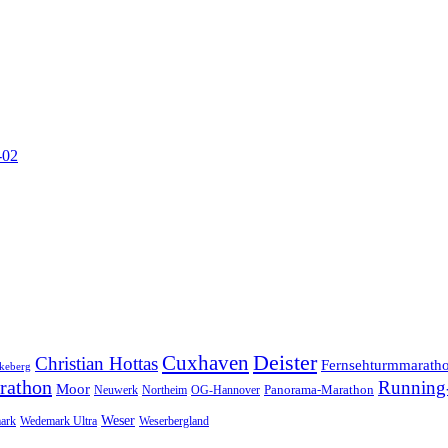
-02
Cuxhaven
Deister
Christian Hottas
Fernsehturmmarath
keberg
rathon
Running-
Moor
Panorama-Marathon
Neuwerk
Northeim
OG-Hannover
Weser
ark
Wedemark Ultra
Weserbergland