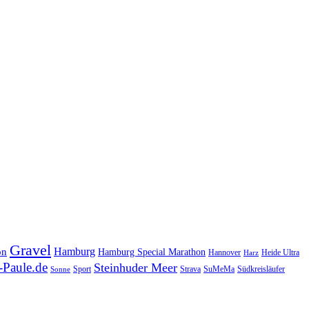
Gravel
Hamburg
on
Hamburg Special Marathon
Hannover
Heide Ultra
Harz
Paule.de
Steinhuder Meer
SuMeMa
Südkreisläufer
Sport
Strava
Sonne