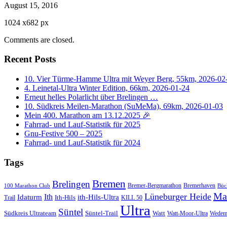
August 15, 2016
1024
x
682 px
Comments are closed.
Recent Posts
10. Vier Türme-Hamme Ultra mit Weyer Berg, 55km, 2026-02
4. Leinetal-Ultra Winter Edition, 66km, 2026-01-24
Erneut helles Polarlicht über Brelingen …
10. Südkreis Meilen-Marathon (SuMeMa), 69km, 2026-01-03
Mein 400. Marathon am 13.12.2025 🎉
Fahrrad- und Lauf-Statistik für 2025
Gnu-Festive 500 – 2025
Fahrrad- und Lauf-Statistik für 2024
Tags
Bremen
Brelingen
Bremer-Bergmarathon
Bremerhaven
100 Marathon Club
Büc
Ma
Lüneburger Heide
Ith
Idaturm
ith-Hils-Ultra
Ith-Hils
Trail
KILL 50
Ultra
Süntel
Südkreis Ultrateam
Süntel-Trail
Watt
Wedem
Watt-Moor-Ultra