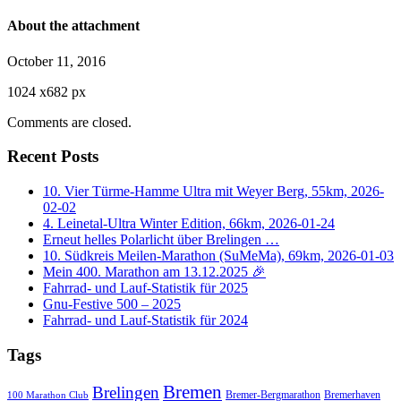
About the attachment
October 11, 2016
1024
x
682 px
Comments are closed.
Recent Posts
10. Vier Türme-Hamme Ultra mit Weyer Berg, 55km, 2026-
02-02
4. Leinetal-Ultra Winter Edition, 66km, 2026-01-24
Erneut helles Polarlicht über Brelingen …
10. Südkreis Meilen-Marathon (SuMeMa), 69km, 2026-01-03
Mein 400. Marathon am 13.12.2025 🎉
Fahrrad- und Lauf-Statistik für 2025
Gnu-Festive 500 – 2025
Fahrrad- und Lauf-Statistik für 2024
Tags
Bremen
Brelingen
Bremer-Bergmarathon
Bremerhaven
100 Marathon Club