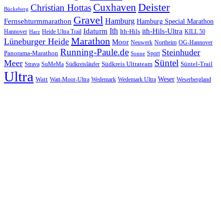
Cuxhaven
Deister
Christian Hottas
Bückeberg
Gravel
Hamburg
Fernsehturmmarathon
Hamburg Special Marathon
Ith
Idaturm
ith-Hils-Ultra
Ith-Hils
Hannover
Heide Ultra Trail
KILL 50
Harz
Marathon
Lüneburger Heide
Moor
Neuwerk
Northeim
OG-Hannover
Running-Paule.de
Steinhuder
Panorama-Marathon
Sport
Sonne
Süntel
Meer
Südkreis Ultrateam
Süntel-Trail
SuMeMa
Südkreisläufer
Strava
Ultra
Watt
Weser
Wedemark
Watt-Moor-Ultra
Wedemark Ultra
Weserbergland