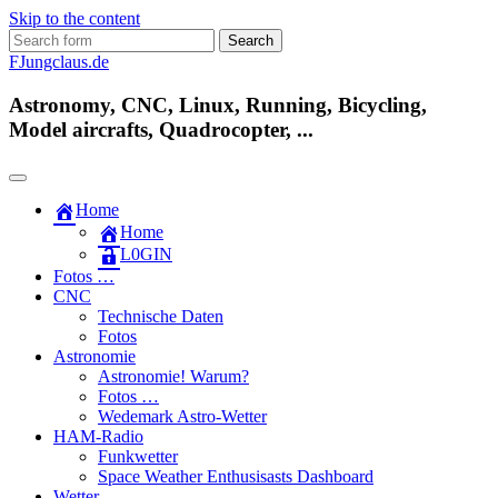
Skip to the content
Search
for:
FJungclaus.de
Astronomy, CNC, Linux, Running, Bicycling,
Model aircrafts, Quadrocopter, ...
Home
Home
L​0​​GIN
Fotos …
CNC
Technische Daten
Fotos
Astronomie
Astronomie! Warum?
Fotos …
Wedemark Astro-Wetter
HAM-Radio
Funkwetter
Space Weather Enthusisasts Dashboard
Wetter