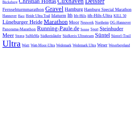
Cuxhaven
Deister
Christian Hottas
Bückeberg
Gravel
Hamburg
Fernsehturmmarathon
Hamburg Special Marathon
Ith
Idaturm
ith-Hils-Ultra
Ith-Hils
Hannover
Heide Ultra Trail
KILL 50
Harz
Marathon
Lüneburger Heide
Moor
Neuwerk
Northeim
OG-Hannover
Running-Paule.de
Steinhuder
Panorama-Marathon
Sport
Sonne
Süntel
Meer
Südkreis Ultrateam
Süntel-Trail
SuMeMa
Südkreisläufer
Strava
Ultra
Watt
Weser
Wedemark
Watt-Moor-Ultra
Wedemark Ultra
Weserbergland