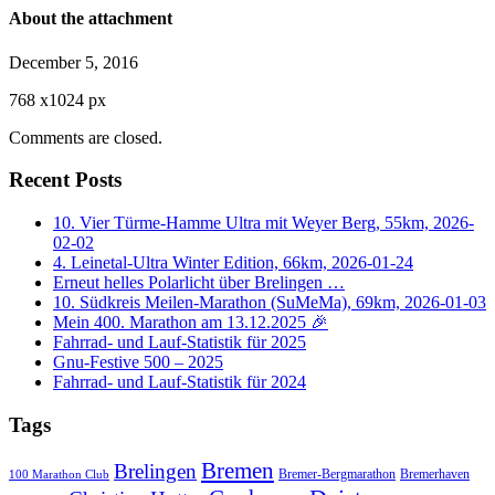
About the attachment
December 5, 2016
768
x
1024 px
Comments are closed.
Recent Posts
10. Vier Türme-Hamme Ultra mit Weyer Berg, 55km, 2026-
02-02
4. Leinetal-Ultra Winter Edition, 66km, 2026-01-24
Erneut helles Polarlicht über Brelingen …
10. Südkreis Meilen-Marathon (SuMeMa), 69km, 2026-01-03
Mein 400. Marathon am 13.12.2025 🎉
Fahrrad- und Lauf-Statistik für 2025
Gnu-Festive 500 – 2025
Fahrrad- und Lauf-Statistik für 2024
Tags
Bremen
Brelingen
Bremer-Bergmarathon
Bremerhaven
100 Marathon Club