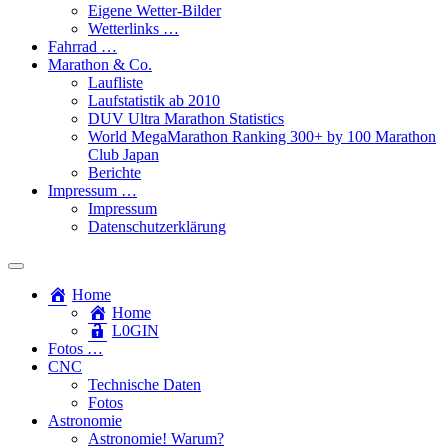
Eigene Wetter-Bilder
Wetterlinks …
Fahrrad …
Marathon & Co.
Laufliste
Laufstatistik ab 2010
DUV Ultra Marathon Statistics
World MegaMarathon Ranking 300+ by 100 Marathon
Club Japan
Berichte
Impressum …
Impressum
Datenschutzerklärung
Toggle
search
Home
field
Home
L​0​​GIN
Fotos …
CNC
Technische Daten
Fotos
Astronomie
Astronomie! Warum?