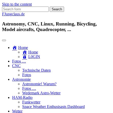
Skip to the content
Search
for:
FJungclaus.de
Astronomy, CNC, Linux, Running, Bicycling,
Model aircrafts, Quadrocopter, ...
Home
Home
L​0​​GIN
Fotos …
CNC
Technische Daten
Fotos
Astronomie
Astronomie! Warum?
Fotos …
Wedemark Astro-Wetter
HAM-Radio
Funkwetter
Space Weather Enthusisasts Dashboard
Wetter