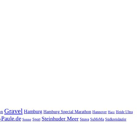
Gravel
Hamburg
on
Hamburg Special Marathon
Hannover
Heide Ultra
Harz
Paule.de
Steinhuder Meer
SuMeMa
Südkreisläufer
Sport
Strava
Sonne