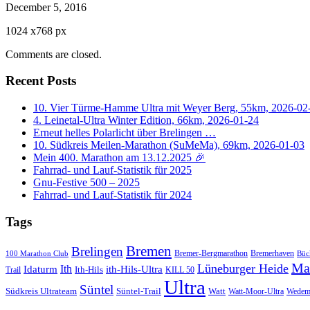
December 5, 2016
1024
x
768 px
Comments are closed.
Recent Posts
10. Vier Türme-Hamme Ultra mit Weyer Berg, 55km, 2026-02
4. Leinetal-Ultra Winter Edition, 66km, 2026-01-24
Erneut helles Polarlicht über Brelingen …
10. Südkreis Meilen-Marathon (SuMeMa), 69km, 2026-01-03
Mein 400. Marathon am 13.12.2025 🎉
Fahrrad- und Lauf-Statistik für 2025
Gnu-Festive 500 – 2025
Fahrrad- und Lauf-Statistik für 2024
Tags
Bremen
Brelingen
Bremer-Bergmarathon
Bremerhaven
100 Marathon Club
Büc
Ma
Lüneburger Heide
Ith
Idaturm
ith-Hils-Ultra
Ith-Hils
Trail
KILL 50
Ultra
Süntel
Südkreis Ultrateam
Süntel-Trail
Watt
Wedem
Watt-Moor-Ultra