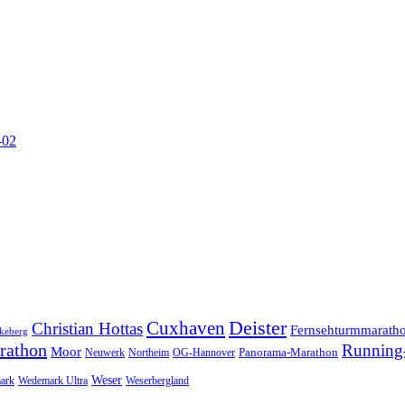
-02
Cuxhaven
Deister
Christian Hottas
Fernsehturmmarath
keberg
rathon
Running-
Moor
Panorama-Marathon
Neuwerk
Northeim
OG-Hannover
Weser
ark
Wedemark Ultra
Weserbergland