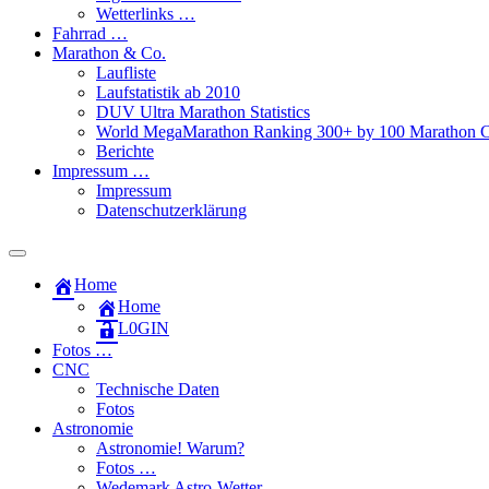
Wetterlinks …
Fahrrad …
Marathon & Co.
Laufliste
Laufstatistik ab 2010
DUV Ultra Marathon Statistics
World MegaMarathon Ranking 300+ by 100 Marathon C
Berichte
Impressum …
Impressum
Datenschutzerklärung
Toggle
search
Home
field
Home
L​0​​GIN
Fotos …
CNC
Technische Daten
Fotos
Astronomie
Astronomie! Warum?
Fotos …
Wedemark Astro-Wetter