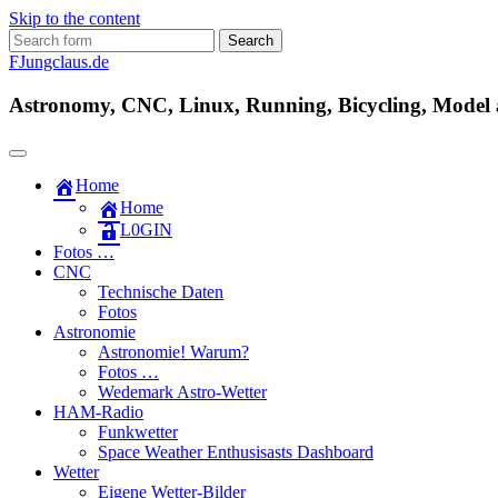
Skip to the content
Search
for:
FJungclaus.de
Astronomy, CNC, Linux, Running, Bicycling, Model ai
Home
Home
L​0​​GIN
Fotos …
CNC
Technische Daten
Fotos
Astronomie
Astronomie! Warum?
Fotos …
Wedemark Astro-Wetter
HAM-Radio
Funkwetter
Space Weather Enthusisasts Dashboard
Wetter
Eigene Wetter-Bilder