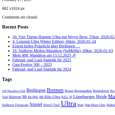
682
x
1024 px
Comments are closed.
Recent Posts
10. Vier Türme-Hamme Ultra mit Weyer Berg, 55km, 2026-02
4. Leinetal-Ultra Winter Edition, 66km, 2026-01-24
Erneut helles Polarlicht über Brelingen …
10. Südkreis Meilen-Marathon (SuMeMa), 69km, 2026-01-03
Mein 400. Marathon am 13.12.2025 🎉
Fahrrad- und Lauf-Statistik für 2025
Gnu-Festive 500 – 2025
Fahrrad- und Lauf-Statistik für 2024
Tags
Bremen
Brelingen
Bremer-Bergmarathon
Bremerhaven
100 Marathon Club
Büc
Ma
Lüneburger Heide
Ith
Idaturm
ith-Hils-Ultra
Ith-Hils
Trail
KILL 50
Ultra
Süntel
Südkreis Ultrateam
Süntel-Trail
Watt
Wedem
Watt-Moor-Ultra