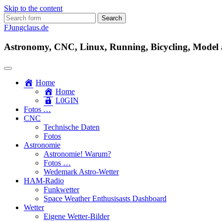
Skip to the content
Search
for:
FJungclaus.de
Astronomy, CNC, Linux, Running, Bicycling, Model ai
Home
Home
L​0​​GIN
Fotos …
CNC
Technische Daten
Fotos
Astronomie
Astronomie! Warum?
Fotos …
Wedemark Astro-Wetter
HAM-Radio
Funkwetter
Space Weather Enthusisasts Dashboard
Wetter
Eigene Wetter-Bilder