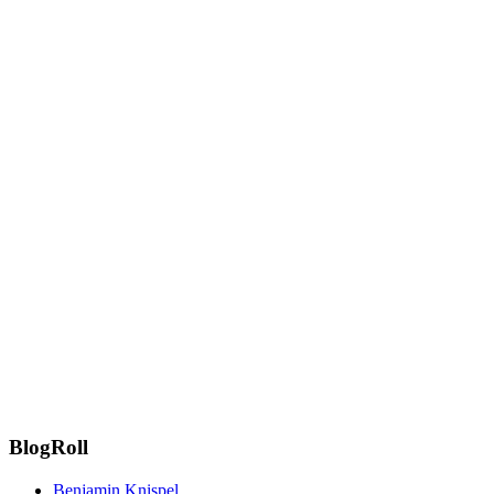
BlogRoll
Benjamin Knispel