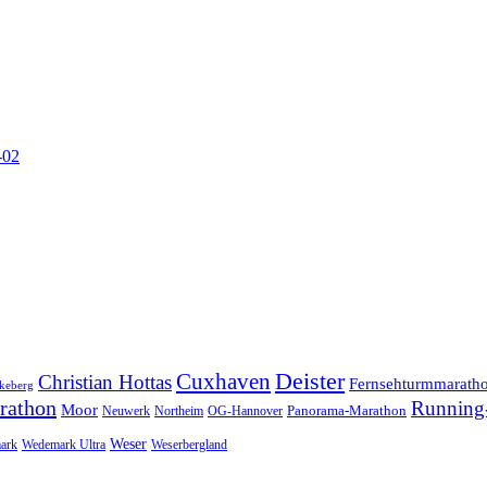
-02
Cuxhaven
Deister
Christian Hottas
Fernsehturmmarath
keberg
rathon
Running-
Moor
Panorama-Marathon
Neuwerk
Northeim
OG-Hannover
Weser
ark
Wedemark Ultra
Weserbergland