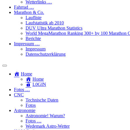
Wetterlinks …
Fahrrad …
Marathon & Co.
Laufliste
Laufstatistik ab 2010
DUV Ultra Marathon Statistics
World MegaMarathon Ranking 300+ by 100 Marathon C
Berichte
Impressum …
Impressum
Datenschutzerklärung
Toggle
search
Home
field
Home
L​0​​GIN
Fotos …
CNC
Technische Daten
Fotos
Astronomie
Astronomie! Warum?
Fotos …
Wedemark Astro-Wetter