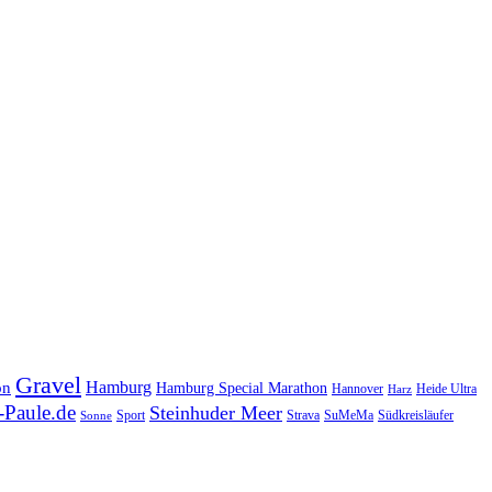
Gravel
Hamburg
on
Hamburg Special Marathon
Hannover
Heide Ultra
Harz
Paule.de
Steinhuder Meer
SuMeMa
Südkreisläufer
Sport
Strava
Sonne