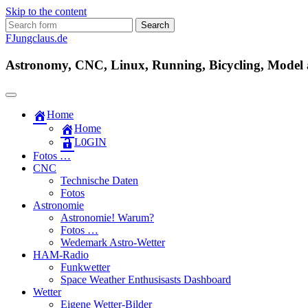
Skip to the content
Search
for:
FJungclaus.de
Astronomy, CNC, Linux, Running, Bicycling, Model ai
Home
Home
L​0​​GIN
Fotos …
CNC
Technische Daten
Fotos
Astronomie
Astronomie! Warum?
Fotos …
Wedemark Astro-Wetter
HAM-Radio
Funkwetter
Space Weather Enthusisasts Dashboard
Wetter
Eigene Wetter-Bilder