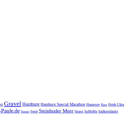
Gravel
Hamburg
on
Hamburg Special Marathon
Hannover
Heide Ultra
Harz
Paule.de
Steinhuder Meer
SuMeMa
Südkreisläufer
Sport
Strava
Sonne