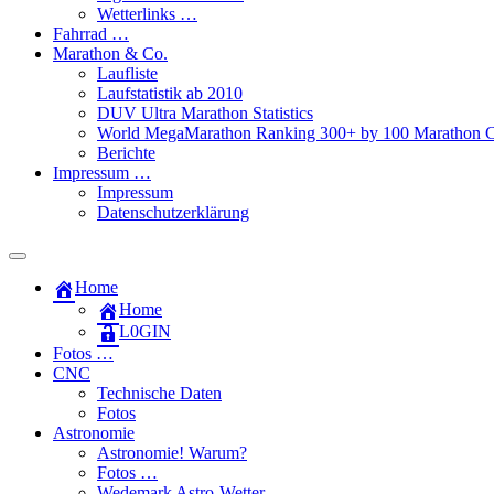
Wetterlinks …
Fahrrad …
Marathon & Co.
Laufliste
Laufstatistik ab 2010
DUV Ultra Marathon Statistics
World MegaMarathon Ranking 300+ by 100 Marathon C
Berichte
Impressum …
Impressum
Datenschutzerklärung
Toggle
search
Home
field
Home
L​0​​GIN
Fotos …
CNC
Technische Daten
Fotos
Astronomie
Astronomie! Warum?
Fotos …
Wedemark Astro-Wetter