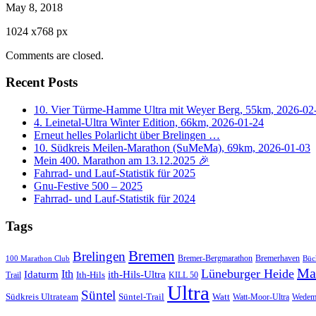
May 8, 2018
1024
x
768 px
Comments are closed.
Recent Posts
10. Vier Türme-Hamme Ultra mit Weyer Berg, 55km, 2026-02
4. Leinetal-Ultra Winter Edition, 66km, 2026-01-24
Erneut helles Polarlicht über Brelingen …
10. Südkreis Meilen-Marathon (SuMeMa), 69km, 2026-01-03
Mein 400. Marathon am 13.12.2025 🎉
Fahrrad- und Lauf-Statistik für 2025
Gnu-Festive 500 – 2025
Fahrrad- und Lauf-Statistik für 2024
Tags
Bremen
Brelingen
Bremer-Bergmarathon
Bremerhaven
100 Marathon Club
Büc
Ma
Lüneburger Heide
Ith
Idaturm
ith-Hils-Ultra
Ith-Hils
Trail
KILL 50
Ultra
Süntel
Südkreis Ultrateam
Süntel-Trail
Watt
Wedem
Watt-Moor-Ultra