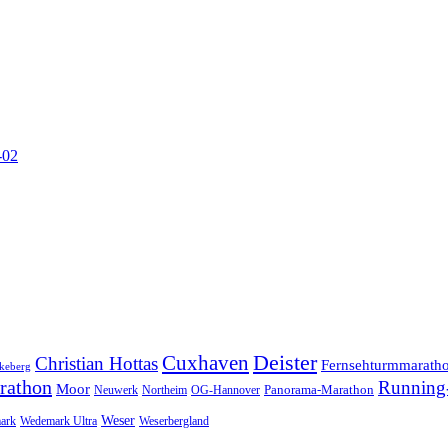
-02
Cuxhaven
Deister
Christian Hottas
Fernsehturmmarath
keberg
rathon
Running-
Moor
Panorama-Marathon
Neuwerk
Northeim
OG-Hannover
Weser
ark
Wedemark Ultra
Weserbergland