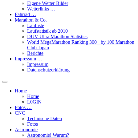
Eigene Wetter-Bilder
Wetterlinks …
Fahrrad …
Marathon & Co.
Laufliste
Laufstatistik ab 2010
DUV Ultra Marathon Statistics
World MegaMarathon Ranking 300+ by 100 Marathon
Club Japan
Berichte
Impressum …
Impressum
Datenschutzerklärung
Toggle
search
Home
field
Home
L​0​​GIN
Fotos …
CNC
Technische Daten
Fotos
Astronomie
Astronomie! Warum?