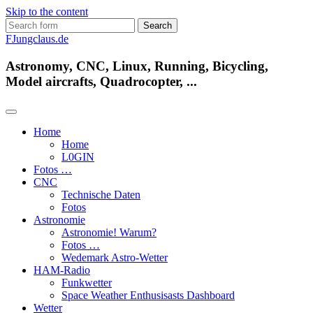
Skip to the content
Search
for:
FJungclaus.de
Astronomy, CNC, Linux, Running, Bicycling,
Model aircrafts, Quadrocopter, ...
Home
Home
L​0​​GIN
Fotos …
CNC
Technische Daten
Fotos
Astronomie
Astronomie! Warum?
Fotos …
Wedemark Astro-Wetter
HAM-Radio
Funkwetter
Space Weather Enthusisasts Dashboard
Wetter