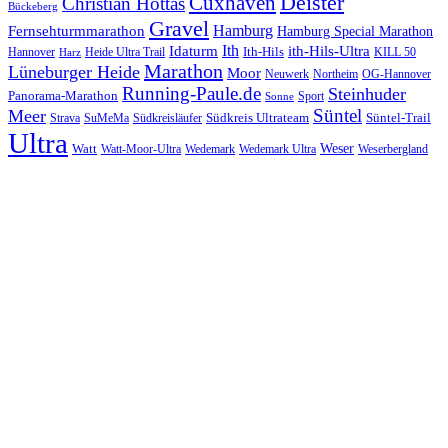
Cuxhaven
Deister
Christian Hottas
Bückeberg
Gravel
Hamburg
Fernsehturmmarathon
Hamburg Special Marathon
Ith
Idaturm
ith-Hils-Ultra
Ith-Hils
Hannover
Heide Ultra Trail
KILL 50
Harz
Marathon
Lüneburger Heide
Moor
Neuwerk
Northeim
OG-Hannover
Running-Paule.de
Steinhuder
Panorama-Marathon
Sport
Sonne
Süntel
Meer
Südkreis Ultrateam
Süntel-Trail
SuMeMa
Südkreisläufer
Strava
Ultra
Watt
Weser
Wedemark
Watt-Moor-Ultra
Wedemark Ultra
Weserbergland