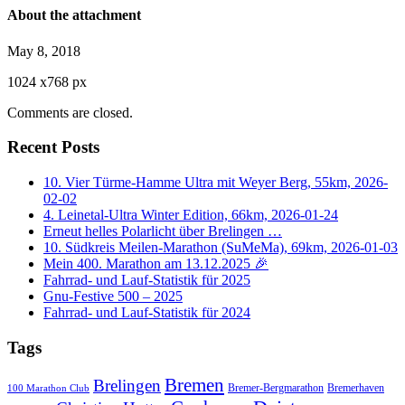
About the attachment
May 8, 2018
1024
x
768 px
Comments are closed.
Recent Posts
10. Vier Türme-Hamme Ultra mit Weyer Berg, 55km, 2026-
02-02
4. Leinetal-Ultra Winter Edition, 66km, 2026-01-24
Erneut helles Polarlicht über Brelingen …
10. Südkreis Meilen-Marathon (SuMeMa), 69km, 2026-01-03
Mein 400. Marathon am 13.12.2025 🎉
Fahrrad- und Lauf-Statistik für 2025
Gnu-Festive 500 – 2025
Fahrrad- und Lauf-Statistik für 2024
Tags
Bremen
Brelingen
Bremer-Bergmarathon
Bremerhaven
100 Marathon Club