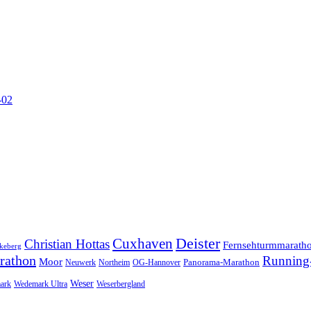
-02
Cuxhaven
Deister
Christian Hottas
Fernsehturmmarath
keberg
rathon
Running-
Moor
Panorama-Marathon
Neuwerk
Northeim
OG-Hannover
Weser
ark
Wedemark Ultra
Weserbergland