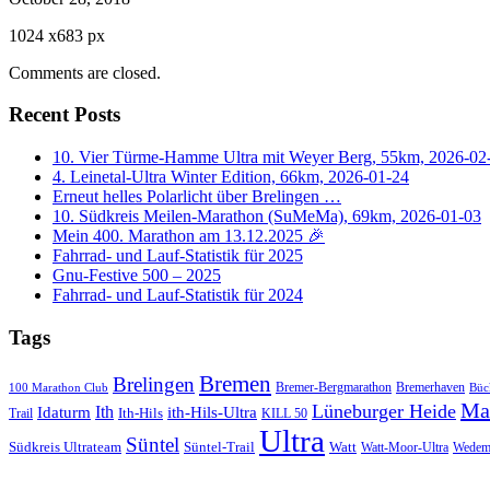
1024
x
683 px
Comments are closed.
Recent Posts
10. Vier Türme-Hamme Ultra mit Weyer Berg, 55km, 2026-02
4. Leinetal-Ultra Winter Edition, 66km, 2026-01-24
Erneut helles Polarlicht über Brelingen …
10. Südkreis Meilen-Marathon (SuMeMa), 69km, 2026-01-03
Mein 400. Marathon am 13.12.2025 🎉
Fahrrad- und Lauf-Statistik für 2025
Gnu-Festive 500 – 2025
Fahrrad- und Lauf-Statistik für 2024
Tags
Bremen
Brelingen
Bremer-Bergmarathon
Bremerhaven
100 Marathon Club
Büc
Ma
Lüneburger Heide
Ith
Idaturm
ith-Hils-Ultra
Ith-Hils
Trail
KILL 50
Ultra
Süntel
Südkreis Ultrateam
Süntel-Trail
Watt
Wedem
Watt-Moor-Ultra