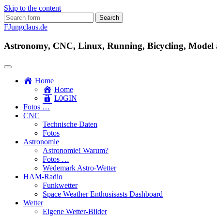
Skip to the content
Search
for:
FJungclaus.de
Astronomy, CNC, Linux, Running, Bicycling, Model ai
Home
Home
L​0​​GIN
Fotos …
CNC
Technische Daten
Fotos
Astronomie
Astronomie! Warum?
Fotos …
Wedemark Astro-Wetter
HAM-Radio
Funkwetter
Space Weather Enthusisasts Dashboard
Wetter
Eigene Wetter-Bilder