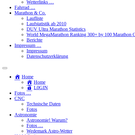
Wetterlinks …
Fahrrad …
Marathon & Co.
Laufliste
Laufstatistik ab 2010
DUV Ultra Marathon Statistics
World MegaMarathon Ranking 300+ by 100 Marathon C
Berichte
Impressum …
Impressum
Datenschutzerklärung
Toggle
search
Home
field
Home
L​0​​GIN
Fotos …
CNC
Technische Daten
Fotos
Astronomie
Astronomie! Warum?
Fotos …
Wedemark Astro-Wetter