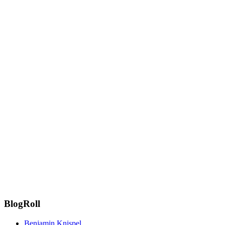
BlogRoll
Benjamin Knispel