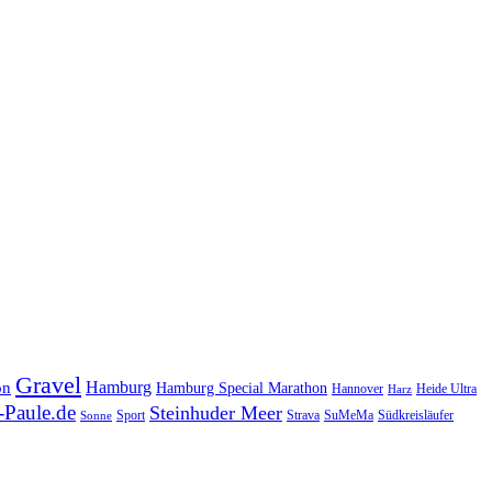
Gravel
Hamburg
on
Hamburg Special Marathon
Hannover
Heide Ultra
Harz
Paule.de
Steinhuder Meer
SuMeMa
Südkreisläufer
Sport
Strava
Sonne