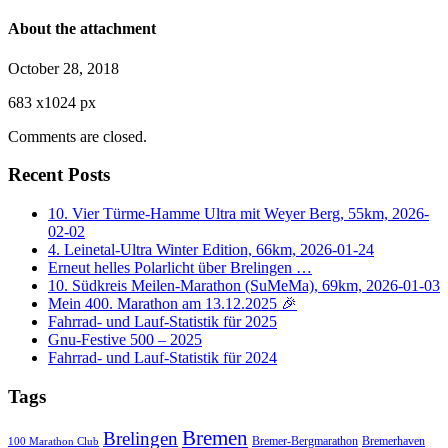
About the attachment
October 28, 2018
683
x
1024 px
Comments are closed.
Recent Posts
10. Vier Türme-Hamme Ultra mit Weyer Berg, 55km, 2026-
02-02
4. Leinetal-Ultra Winter Edition, 66km, 2026-01-24
Erneut helles Polarlicht über Brelingen …
10. Südkreis Meilen-Marathon (SuMeMa), 69km, 2026-01-03
Mein 400. Marathon am 13.12.2025 🎉
Fahrrad- und Lauf-Statistik für 2025
Gnu-Festive 500 – 2025
Fahrrad- und Lauf-Statistik für 2024
Tags
Bremen
Brelingen
Bremer-Bergmarathon
Bremerhaven
100 Marathon Club