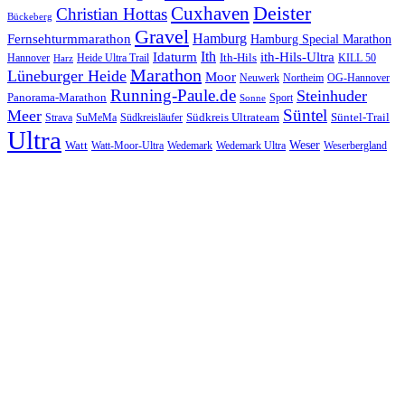
Cuxhaven
Deister
Christian Hottas
Bückeberg
Gravel
Hamburg
Fernsehturmmarathon
Hamburg Special Marathon
Ith
Idaturm
ith-Hils-Ultra
Ith-Hils
Hannover
Heide Ultra Trail
KILL 50
Harz
Marathon
Lüneburger Heide
Moor
Neuwerk
Northeim
OG-Hannover
Running-Paule.de
Steinhuder
Panorama-Marathon
Sport
Sonne
Süntel
Meer
Südkreis Ultrateam
Süntel-Trail
SuMeMa
Südkreisläufer
Strava
Ultra
Watt
Weser
Wedemark
Watt-Moor-Ultra
Wedemark Ultra
Weserbergland