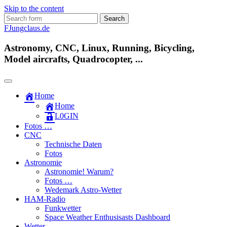
Skip to the content
Search
for:
FJungclaus.de
Astronomy, CNC, Linux, Running, Bicycling,
Model aircrafts, Quadrocopter, ...
Home
Home
L​0​​GIN
Fotos …
CNC
Technische Daten
Fotos
Astronomie
Astronomie! Warum?
Fotos …
Wedemark Astro-Wetter
HAM-Radio
Funkwetter
Space Weather Enthusisasts Dashboard
Wetter