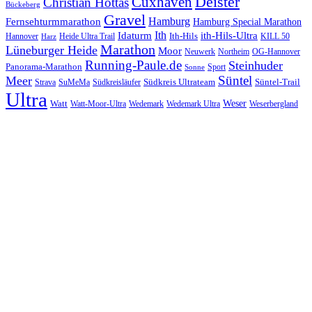
Cuxhaven
Deister
Christian Hottas
Bückeberg
Gravel
Hamburg
Fernsehturmmarathon
Hamburg Special Marathon
Ith
Idaturm
ith-Hils-Ultra
Ith-Hils
Hannover
Heide Ultra Trail
KILL 50
Harz
Marathon
Lüneburger Heide
Moor
Neuwerk
Northeim
OG-Hannover
Running-Paule.de
Steinhuder
Panorama-Marathon
Sport
Sonne
Süntel
Meer
Südkreis Ultrateam
Süntel-Trail
SuMeMa
Südkreisläufer
Strava
Ultra
Watt
Weser
Wedemark
Watt-Moor-Ultra
Wedemark Ultra
Weserbergland