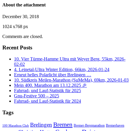
About the attachment
December 30, 2018
1024
x
768 px
Comments are closed.
Recent Posts
10. Vier Türme-Hamme Ultra mit Weyer Berg, 55km, 2026-
02-02
4. Leinetal-Ultra Winter Edition, 66km, 2026-01-24
Erneut helles Polarlicht über Brelingen …
10. Südkreis Meilen-Marathon (SuMeMa), 69km, 2026-01-03
Mein 400. Marathon am 13.12.2025 🎉
Fahrrad- und Lauf-Statistik für 2025
Gnu-Festive 500 – 2025
Fahrrad- und Lauf-Statistik für 2024
Tags
Bremen
Brelingen
Bremer-Bergmarathon
Bremerhaven
100 Marathon Club