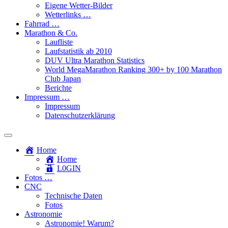
Eigene Wetter-Bilder
Wetterlinks …
Fahrrad …
Marathon & Co.
Laufliste
Laufstatistik ab 2010
DUV Ultra Marathon Statistics
World MegaMarathon Ranking 300+ by 100 Marathon
Club Japan
Berichte
Impressum …
Impressum
Datenschutzerklärung
Toggle
search
Home
field
Home
L​0​​GIN
Fotos …
CNC
Technische Daten
Fotos
Astronomie
Astronomie! Warum?