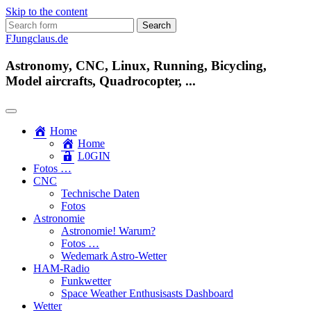
Skip to the content
Search
for:
FJungclaus.de
Astronomy, CNC, Linux, Running, Bicycling,
Model aircrafts, Quadrocopter, ...
Home
Home
L​0​​GIN
Fotos …
CNC
Technische Daten
Fotos
Astronomie
Astronomie! Warum?
Fotos …
Wedemark Astro-Wetter
HAM-Radio
Funkwetter
Space Weather Enthusisasts Dashboard
Wetter