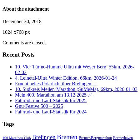
About the attachment
December 30, 2018
1024
x
768 px
Comments are closed.
Recent Posts
10. Vier Türme-Hamme Ultra mit Weyer Berg, 55km, 2026-
02-02
4. Leinetal-Ultra Winter Edition, 66km, 2026-01-24
Erneut helles Polarlicht über Brelingen …
10. Südkreis Meilen-Marathon (SuMeMa), 69km, 2026-01-03
Mein 400. Marathon am 13.12.2025 🎉
Fahrrad- und Lauf-Statistik für 2025
Gnu-Festive 500 – 2025
Fahrrad- und Lauf-Statistik für 2024
Tags
Bremen
Brelingen
Bremer-Bergmarathon
Bremerhaven
100 Marathon Club