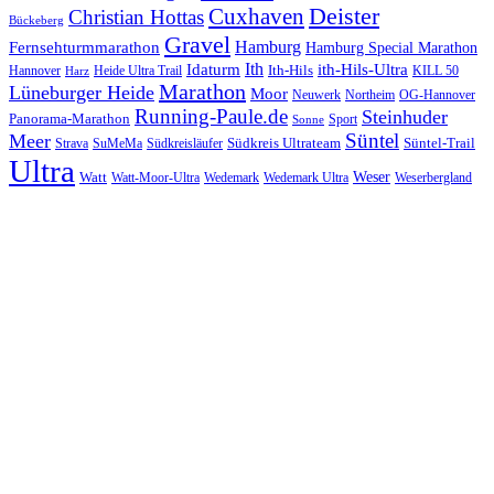
Cuxhaven
Deister
Christian Hottas
Bückeberg
Gravel
Hamburg
Fernsehturmmarathon
Hamburg Special Marathon
Ith
Idaturm
ith-Hils-Ultra
Ith-Hils
Hannover
Heide Ultra Trail
KILL 50
Harz
Marathon
Lüneburger Heide
Moor
Neuwerk
Northeim
OG-Hannover
Running-Paule.de
Steinhuder
Panorama-Marathon
Sport
Sonne
Süntel
Meer
Südkreis Ultrateam
Süntel-Trail
SuMeMa
Südkreisläufer
Strava
Ultra
Watt
Weser
Wedemark
Watt-Moor-Ultra
Wedemark Ultra
Weserbergland