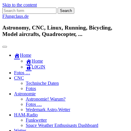
Skip to the content
Search
for:
FJungclaus.de
Astronomy, CNC, Linux, Running, Bicycling,
Model aircrafts, Quadrocopter, ...
Home
Home
L​0​​GIN
Fotos …
CNC
Technische Daten
Fotos
Astronomie
Astronomie! Warum?
Fotos …
Wedemark Astro-Wetter
HAM-Radio
Funkwetter
Space Weather Enthusisasts Dashboard
Wetter