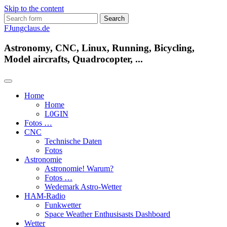
Skip to the content
Search
for:
FJungclaus.de
Astronomy, CNC, Linux, Running, Bicycling,
Model aircrafts, Quadrocopter, ...
Home
Home
L​0​​GIN
Fotos …
CNC
Technische Daten
Fotos
Astronomie
Astronomie! Warum?
Fotos …
Wedemark Astro-Wetter
HAM-Radio
Funkwetter
Space Weather Enthusisasts Dashboard
Wetter