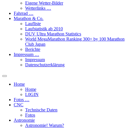
Eigene Wetter-Bilder
Wetterlinks …
Fahrrad …
Marathon & Co.
Laufliste
Laufstatistik ab 2010
DUV Ultra Marathon Statistics
World MegaMarathon Ranking 300+ by 100 Marathon
Club Japan
Berichte
Impressum …
Impressum
Datenschutzerklärung
Toggle
search
Home
field
Home
L​0​​GIN
Fotos …
CNC
Technische Daten
Fotos
Astronomie
Astronomie! Warum?