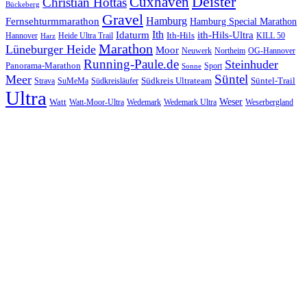
Cuxhaven
Deister
Christian Hottas
Bückeberg
Gravel
Hamburg
Fernsehturmmarathon
Hamburg Special Marathon
Ith
Idaturm
ith-Hils-Ultra
Ith-Hils
Hannover
Heide Ultra Trail
KILL 50
Harz
Marathon
Lüneburger Heide
Moor
Neuwerk
Northeim
OG-Hannover
Running-Paule.de
Steinhuder
Panorama-Marathon
Sport
Sonne
Süntel
Meer
Südkreis Ultrateam
Süntel-Trail
SuMeMa
Südkreisläufer
Strava
Ultra
Watt
Weser
Wedemark
Watt-Moor-Ultra
Wedemark Ultra
Weserbergland