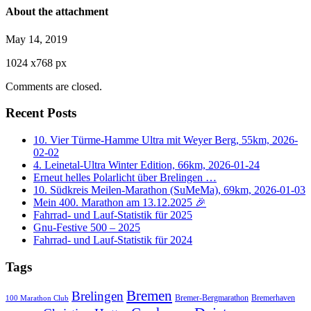
About the attachment
May 14, 2019
1024
x
768 px
Comments are closed.
Recent Posts
10. Vier Türme-Hamme Ultra mit Weyer Berg, 55km, 2026-
02-02
4. Leinetal-Ultra Winter Edition, 66km, 2026-01-24
Erneut helles Polarlicht über Brelingen …
10. Südkreis Meilen-Marathon (SuMeMa), 69km, 2026-01-03
Mein 400. Marathon am 13.12.2025 🎉
Fahrrad- und Lauf-Statistik für 2025
Gnu-Festive 500 – 2025
Fahrrad- und Lauf-Statistik für 2024
Tags
Bremen
Brelingen
Bremer-Bergmarathon
Bremerhaven
100 Marathon Club