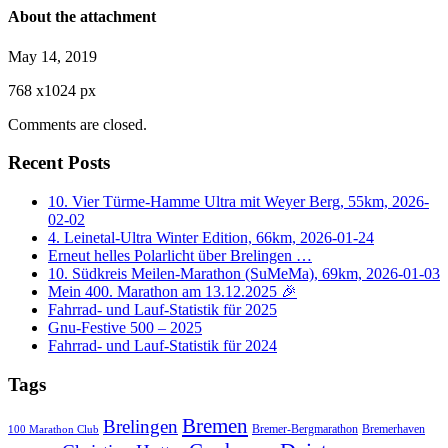
About the attachment
May 14, 2019
768
x
1024 px
Comments are closed.
Recent Posts
10. Vier Türme-Hamme Ultra mit Weyer Berg, 55km, 2026-
02-02
4. Leinetal-Ultra Winter Edition, 66km, 2026-01-24
Erneut helles Polarlicht über Brelingen …
10. Südkreis Meilen-Marathon (SuMeMa), 69km, 2026-01-03
Mein 400. Marathon am 13.12.2025 🎉
Fahrrad- und Lauf-Statistik für 2025
Gnu-Festive 500 – 2025
Fahrrad- und Lauf-Statistik für 2024
Tags
Bremen
Brelingen
Bremer-Bergmarathon
Bremerhaven
100 Marathon Club