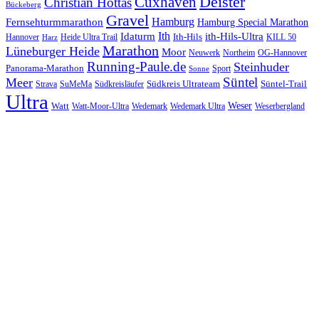
Cuxhaven
Deister
Christian Hottas
Bückeberg
Gravel
Hamburg
Fernsehturmmarathon
Hamburg Special Marathon
Ith
Idaturm
ith-Hils-Ultra
Ith-Hils
Hannover
Heide Ultra Trail
KILL 50
Harz
Marathon
Lüneburger Heide
Moor
Neuwerk
Northeim
OG-Hannover
Running-Paule.de
Steinhuder
Panorama-Marathon
Sport
Sonne
Süntel
Meer
Südkreis Ultrateam
Süntel-Trail
SuMeMa
Südkreisläufer
Strava
Ultra
Watt
Weser
Wedemark
Watt-Moor-Ultra
Wedemark Ultra
Weserbergland