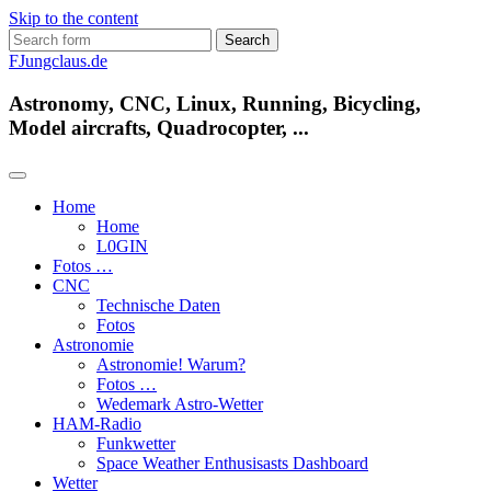
Skip to the content
Search
for:
FJungclaus.de
Astronomy, CNC, Linux, Running, Bicycling,
Model aircrafts, Quadrocopter, ...
Home
Home
L​0​​GIN
Fotos …
CNC
Technische Daten
Fotos
Astronomie
Astronomie! Warum?
Fotos …
Wedemark Astro-Wetter
HAM-Radio
Funkwetter
Space Weather Enthusisasts Dashboard
Wetter