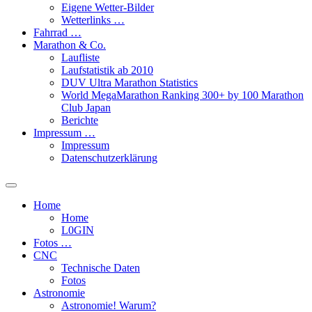
Eigene Wetter-Bilder
Wetterlinks …
Fahrrad …
Marathon & Co.
Laufliste
Laufstatistik ab 2010
DUV Ultra Marathon Statistics
World MegaMarathon Ranking 300+ by 100 Marathon
Club Japan
Berichte
Impressum …
Impressum
Datenschutzerklärung
Toggle
search
Home
field
Home
L​0​​GIN
Fotos …
CNC
Technische Daten
Fotos
Astronomie
Astronomie! Warum?