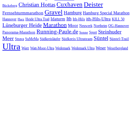
Cuxhaven
Deister
Christian Hottas
Bückeberg
Gravel
Hamburg
Fernsehturmmarathon
Hamburg Special Marathon
Ith
Idaturm
ith-Hils-Ultra
Ith-Hils
Hannover
Heide Ultra Trail
KILL 50
Harz
Marathon
Lüneburger Heide
Moor
Neuwerk
Northeim
OG-Hannover
Running-Paule.de
Steinhuder
Panorama-Marathon
Sport
Sonne
Süntel
Meer
Südkreis Ultrateam
Süntel-Trail
SuMeMa
Südkreisläufer
Strava
Ultra
Watt
Weser
Wedemark
Watt-Moor-Ultra
Wedemark Ultra
Weserbergland