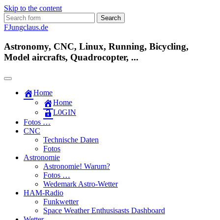
Skip to the content
Search
for:
FJungclaus.de
Astronomy, CNC, Linux, Running, Bicycling,
Model aircrafts, Quadrocopter, ...
Home
Home
L​0​​GIN
Fotos …
CNC
Technische Daten
Fotos
Astronomie
Astronomie! Warum?
Fotos …
Wedemark Astro-Wetter
HAM-Radio
Funkwetter
Space Weather Enthusisasts Dashboard
Wetter