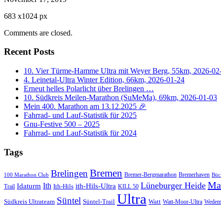
683
x
1024 px
Comments are closed.
Recent Posts
10. Vier Türme-Hamme Ultra mit Weyer Berg, 55km, 2026-02
4. Leinetal-Ultra Winter Edition, 66km, 2026-01-24
Erneut helles Polarlicht über Brelingen …
10. Südkreis Meilen-Marathon (SuMeMa), 69km, 2026-01-03
Mein 400. Marathon am 13.12.2025 🎉
Fahrrad- und Lauf-Statistik für 2025
Gnu-Festive 500 – 2025
Fahrrad- und Lauf-Statistik für 2024
Tags
Bremen
Brelingen
Bremer-Bergmarathon
Bremerhaven
100 Marathon Club
Büc
Ma
Lüneburger Heide
Ith
Idaturm
ith-Hils-Ultra
Ith-Hils
Trail
KILL 50
Ultra
Süntel
Südkreis Ultrateam
Süntel-Trail
Watt
Wedem
Watt-Moor-Ultra