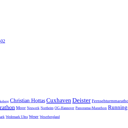
-02
Cuxhaven
Deister
Christian Hottas
Fernsehturmmarath
keberg
rathon
Running-
Moor
Panorama-Marathon
Neuwerk
Northeim
OG-Hannover
Weser
ark
Wedemark Ultra
Weserbergland