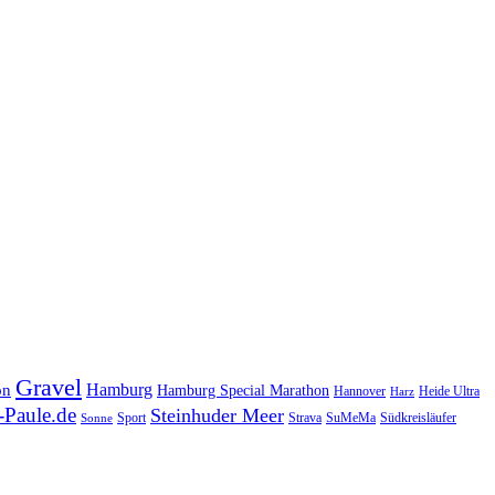
Gravel
Hamburg
on
Hamburg Special Marathon
Hannover
Heide Ultra
Harz
Paule.de
Steinhuder Meer
SuMeMa
Südkreisläufer
Sport
Strava
Sonne