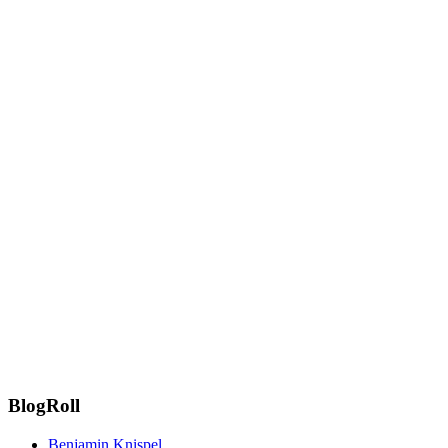
BlogRoll
Benjamin Knispel