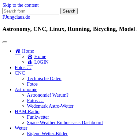
Skip to the content
Search
for:
FJungclaus.de
Astronomy, CNC, Linux, Running, Bicycling, Model ai
Home
Home
L​0​​GIN
Fotos …
CNC
Technische Daten
Fotos
Astronomie
Astronomie! Warum?
Fotos …
Wedemark Astro-Wetter
HAM-Radio
Funkwetter
Space Weather Enthusisasts Dashboard
Wetter
Eigene Wetter-Bilder