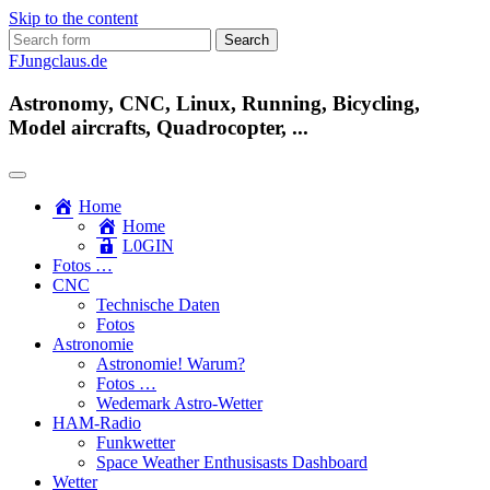
Skip to the content
Search
for:
FJungclaus.de
Astronomy, CNC, Linux, Running, Bicycling,
Model aircrafts, Quadrocopter, ...
Home
Home
L​0​​GIN
Fotos …
CNC
Technische Daten
Fotos
Astronomie
Astronomie! Warum?
Fotos …
Wedemark Astro-Wetter
HAM-Radio
Funkwetter
Space Weather Enthusisasts Dashboard
Wetter