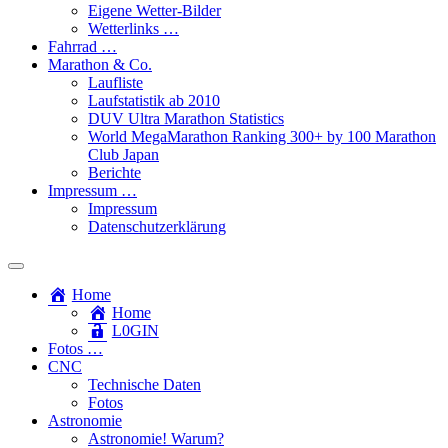
Eigene Wetter-Bilder
Wetterlinks …
Fahrrad …
Marathon & Co.
Laufliste
Laufstatistik ab 2010
DUV Ultra Marathon Statistics
World MegaMarathon Ranking 300+ by 100 Marathon
Club Japan
Berichte
Impressum …
Impressum
Datenschutzerklärung
Toggle
search
Home
field
Home
L​0​​GIN
Fotos …
CNC
Technische Daten
Fotos
Astronomie
Astronomie! Warum?