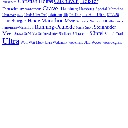
Cuxhaven
Deister
Christian Hottas
Bückeberg
Gravel
Hamburg
Fernsehturmmarathon
Hamburg Special Marathon
Ith
Idaturm
ith-Hils-Ultra
Ith-Hils
Hannover
Heide Ultra Trail
KILL 50
Harz
Marathon
Lüneburger Heide
Moor
Neuwerk
Northeim
OG-Hannover
Running-Paule.de
Steinhuder
Panorama-Marathon
Sport
Sonne
Süntel
Meer
Südkreis Ultrateam
Süntel-Trail
SuMeMa
Südkreisläufer
Strava
Ultra
Watt
Weser
Wedemark
Watt-Moor-Ultra
Wedemark Ultra
Weserbergland