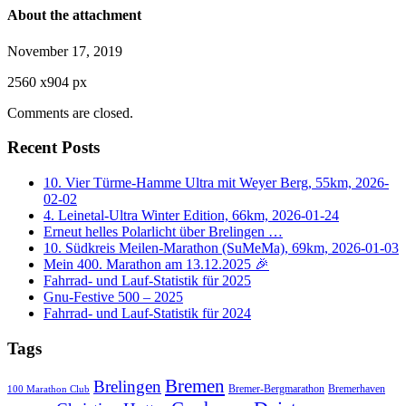
About the attachment
November 17, 2019
2560
x
904 px
Comments are closed.
Recent Posts
10. Vier Türme-Hamme Ultra mit Weyer Berg, 55km, 2026-
02-02
4. Leinetal-Ultra Winter Edition, 66km, 2026-01-24
Erneut helles Polarlicht über Brelingen …
10. Südkreis Meilen-Marathon (SuMeMa), 69km, 2026-01-03
Mein 400. Marathon am 13.12.2025 🎉
Fahrrad- und Lauf-Statistik für 2025
Gnu-Festive 500 – 2025
Fahrrad- und Lauf-Statistik für 2024
Tags
Bremen
Brelingen
Bremer-Bergmarathon
Bremerhaven
100 Marathon Club